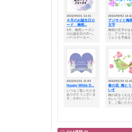
2022/05/31 14:31
2022/05/02 16:4
６月のお誕生日カ
アジサイと梅
ード 梅雨...
文字
6月、梅雨シーズン
梅雨の文字のま
のお誕生日の方へ。
に、アジサイと
バースデーカー...
ツムリを手描き..
2022/01/31 11:03
2022/01/19 11:4
Happy White D...
春の花_梅とう
いす
いつもご覧いただき
ありがとうございま
梅の花をくわえ
す。かわいいう...
わいいウグイス
す。ご覧いただき.