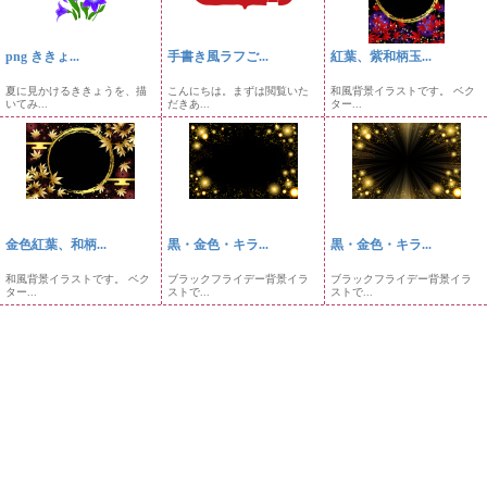
png ききょ...
手書き風ラフご...
紅葉、紫和柄玉...
夏に見かけるききょうを、描
こんにちは。まずは閲覧いた
和風背景イラストです。 ベク
いてみ...
だきあ...
ター...
金色紅葉、和柄...
黒・金色・キラ...
黒・金色・キラ...
和風背景イラストです。 ベク
ブラックフライデー背景イラ
ブラックフライデー背景イラ
ター...
ストで...
ストで...