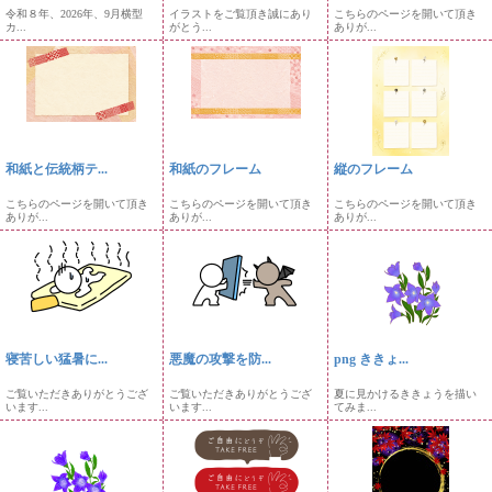
令和８年、2026年、9月横型
イラストをご覧頂き誠にあり
こちらのページを開いて頂き
カ...
がとう...
ありが...
和紙と伝統柄テ...
和紙のフレーム
縦のフレーム
こちらのページを開いて頂き
こちらのページを開いて頂き
こちらのページを開いて頂き
ありが...
ありが...
ありが...
寝苦しい猛暑に...
悪魔の攻撃を防...
png ききょ...
ご覧いただきありがとうござ
ご覧いただきありがとうござ
夏に見かけるききょうを描い
います...
います...
てみま...