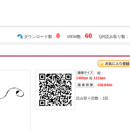
0
60
ダウンロード数：
VIEW数：
QR読み取り数：
横：
1480px
縦:
1114px
108.84kb
読み取り回数：
1
回