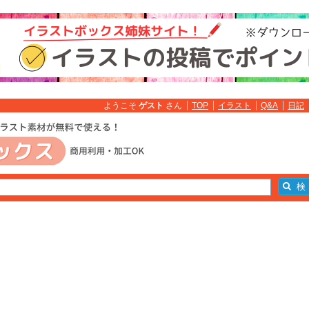
ようこそ
ゲスト
さん
TOP
イラスト
Q&A
日記