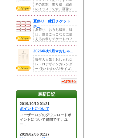
界の国旗 塗り絵 線画
のイラストです。画像デ
ータとEPSデータ...
夏祭り 縁日チケット
テ...
夏祭り、おうち縁日、縁
日、屋台ごっこなどに使
えるお祭りチケットのフ
ォーマットです。Z...
2026年★9月★おしゃ...
毎年大人気！おしゃれな
レトロデザインカレンダ
ー 使いやすいA4サイズ。
illust...
最新日記
2019/10/10 01:21
ポイントについて
ユーザーログのダウンロードポ
イントについて質問です。ユ
ー...
2019/02/06 01:27