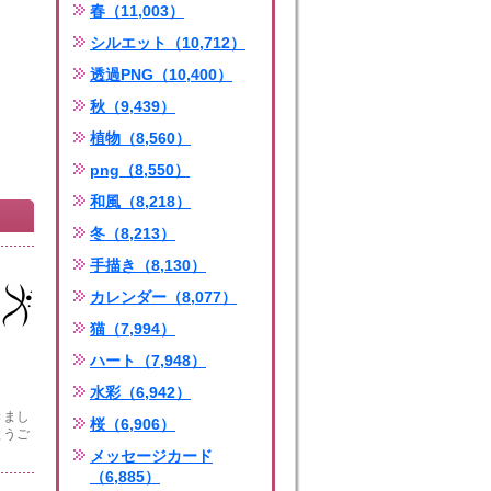
春（11,003）
シルエット（10,712）
透過PNG（10,400）
秋（9,439）
植物（8,560）
png（8,550）
和風（8,218）
冬（8,213）
手描き（8,130）
カレンダー（8,077）
猫（7,994）
ハート（7,948）
水彩（6,942）
きまし
桜（6,906）
とうご
メッセージカード
（6,885）