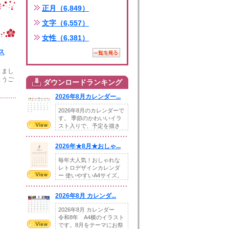
正月（6,849）
文字（6,557）
女性（6,381）
ス
きまし
とうご
ダウンロードランキング
2026年8月カレンダー...
2026年8月のカレンダーで
す。 季節のかわいいイラ
スト入りで、予定を描き
込めるスペ...
2026年★8月★おしゃ...
毎年大人気！おしゃれな
レトロデザインカレンダ
ー 使いやすいA4サイズ。
illust...
2026年8月 カレンダ...
2026年8月 カレンダー
令和8年 A4横のイラスト
です。8月をテーマにお祭