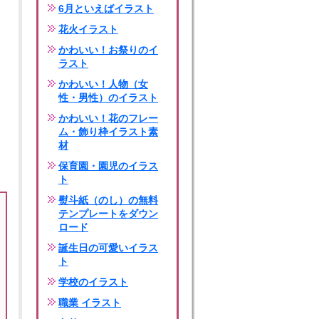
6月といえばイラスト
花火イラスト
かわいい！お祭りのイ
ラスト
かわいい！人物（女
性・男性）のイラスト
かわいい！花のフレー
ム・飾り枠イラスト素
材
保育園・園児のイラス
ト
熨斗紙（のし）の無料
テンプレートをダウン
ロード
誕生日の可愛いイラス
ト
学校のイラスト
職業 イラスト