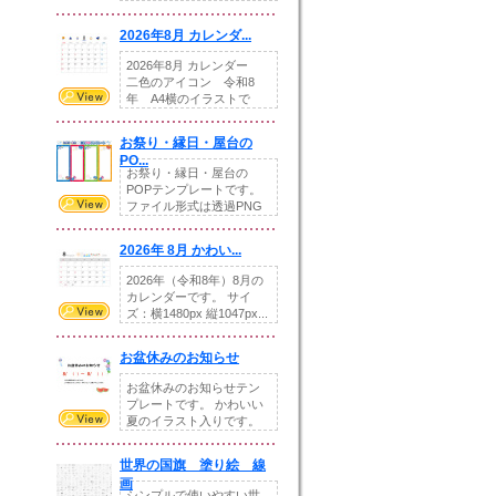
りの提...
2026年8月 カレンダ...
2026年8月 カレンダー
二色のアイコン 令和8
年 A4横のイラストで
す。8月をテ...
お祭り・縁日・屋台の
PO...
お祭り・縁日・屋台の
POPテンプレートです。
ファイル形式は透過PNG
です。---太め...
2026年 8月 かわい...
2026年（令和8年）8月の
カレンダーです。 サイ
ズ：横1480px 縦1047px...
お盆休みのお知らせ
お盆休みのお知らせテン
プレートです。 かわいい
夏のイラスト入りです。
休業日の日付けを...
世界の国旗 塗り絵 線
画
シンプルで使いやすい世