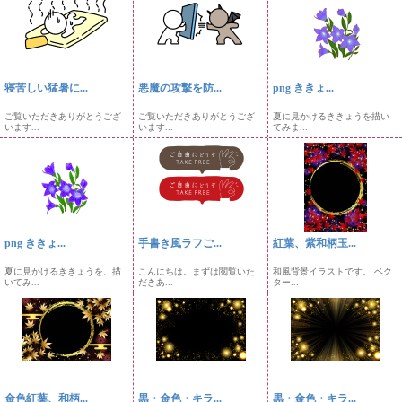
寝苦しい猛暑に...
悪魔の攻撃を防...
png ききょ...
ご覧いただきありがとうござ
ご覧いただきありがとうござ
夏に見かけるききょうを描い
います...
います...
てみま...
png ききょ...
手書き風ラフご...
紅葉、紫和柄玉...
夏に見かけるききょうを、描
こんにちは。まずは閲覧いた
和風背景イラストです。 ベク
いてみ...
だきあ...
ター...
金色紅葉、和柄...
黒・金色・キラ...
黒・金色・キラ...