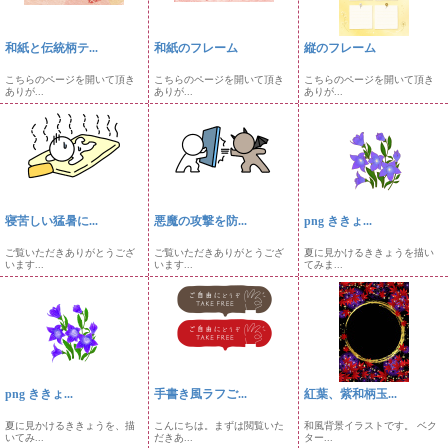
和紙と伝統柄テ...
和紙のフレーム
縦のフレーム
こちらのページを開いて頂き
こちらのページを開いて頂き
こちらのページを開いて頂き
ありが...
ありが...
ありが...
寝苦しい猛暑に...
悪魔の攻撃を防...
png ききょ...
ご覧いただきありがとうござ
ご覧いただきありがとうござ
夏に見かけるききょうを描い
います...
います...
てみま...
png ききょ...
手書き風ラフご...
紅葉、紫和柄玉...
夏に見かけるききょうを、描
こんにちは。まずは閲覧いた
和風背景イラストです。 ベク
いてみ...
だきあ...
ター...