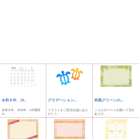
令和８年、20...
グラデーション...
和風グリーンの...
令和８年、2026年、9月横型
イラストをご覧頂き誠にあり
こちらのページを開いて頂き
カ...
がとう...
ありが...