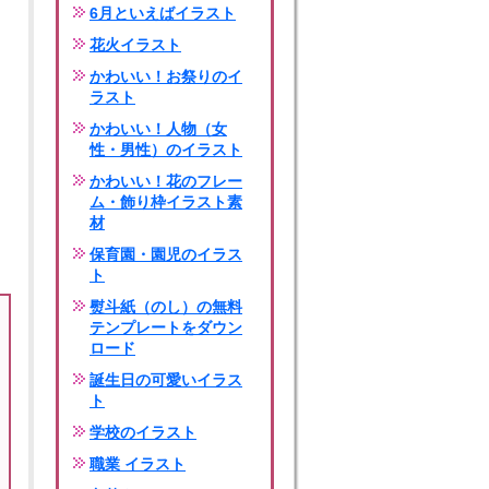
6月といえばイラスト
花火イラスト
かわいい！お祭りのイ
ラスト
かわいい！人物（女
性・男性）のイラスト
かわいい！花のフレー
ム・飾り枠イラスト素
材
保育園・園児のイラス
ト
熨斗紙（のし）の無料
テンプレートをダウン
ロード
誕生日の可愛いイラス
ト
学校のイラスト
職業 イラスト