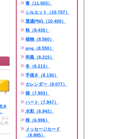
春（11,003）
シルエット（10,707）
透過PNG（10,400）
秋（9,435）
植物（8,560）
png（8,550）
和風（8,215）
冬（8,213）
手描き（8,130）
カレンダー（8,077）
猫（7,993）
ハート（7,947）
吹き
水彩（6,942）
.
、シン
桜（6,906）
出しの
メッセージカード
（6,885）