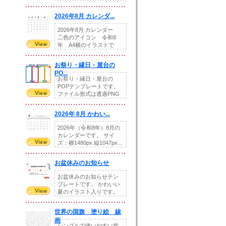
りの提...
2026年8月 カレンダ...
2026年8月 カレンダー
二色のアイコン 令和8
年 A4横のイラストで
す。8月をテ...
お祭り・縁日・屋台の
PO...
お祭り・縁日・屋台の
POPテンプレートです。
ファイル形式は透過PNG
です。---太め...
2026年 8月 かわい...
2026年（令和8年）8月の
カレンダーです。 サイ
ズ：横1480px 縦1047px...
お盆休みのお知らせ
お盆休みのお知らせテン
プレートです。 かわいい
夏のイラスト入りです。
休業日の日付けを...
世界の国旗 塗り絵 線
画
シンプルで使いやすい世