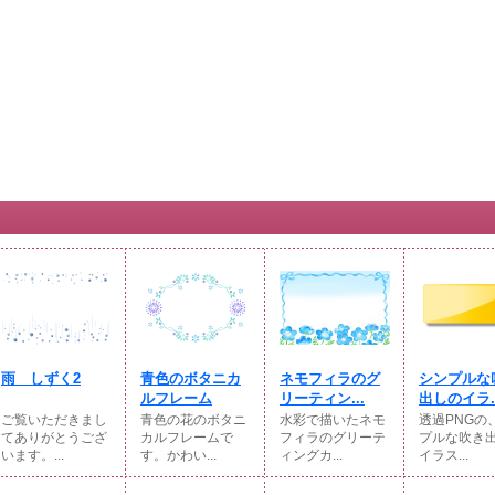
雨 しずく2
青色のボタニカ
ネモフィラのグ
シンプルな
ルフレーム
リーティン...
出しのイラ..
ご覧いただきまし
青色の花のボタニ
水彩で描いたネモ
透過PNGの
てありがとうござ
カルフレームで
フィラのグリーテ
プルな吹き
います。...
す。かわい...
ィングカ...
イラス...