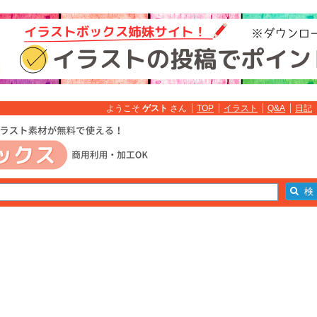
ようこそ
ゲスト
さん
TOP
イラスト
Q&A
日記