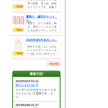
界の国旗 塗り絵 線画
のイラストです。画像デ
ータとEPSデータ...
夏祭り 縁日チケット
テ...
夏祭り、おうち縁日、縁
日、屋台ごっこなどに使
えるお祭りチケットのフ
ォーマットです。Z...
2026年★9月★おしゃ...
毎年大人気！おしゃれな
レトロデザインカレンダ
ー 使いやすいA4サイズ。
illust...
最新日記
2019/10/10 01:21
ポイントについて
ユーザーログのダウンロードポ
イントについて質問です。ユ
ー...
2019/02/06 01:27