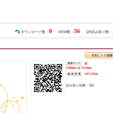
0
56
ダウンロード数：
VIEW数：
QR読み取り数：
横：
1480px
縦:
1114px
147.17kb
読み取り回数：
3
回