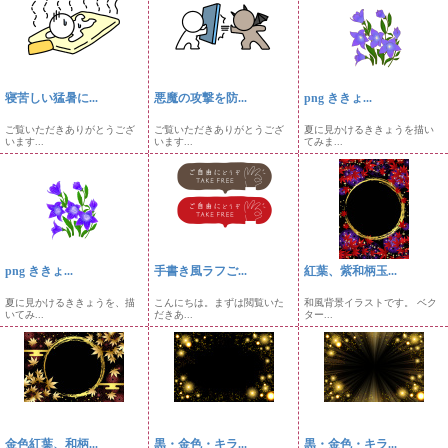
寝苦しい猛暑に...
悪魔の攻撃を防...
png ききょ...
ご覧いただきありがとうござ
ご覧いただきありがとうござ
夏に見かけるききょうを描い
います...
います...
てみま...
png ききょ...
手書き風ラフご...
紅葉、紫和柄玉...
夏に見かけるききょうを、描
こんにちは。まずは閲覧いた
和風背景イラストです。 ベク
いてみ...
だきあ...
ター...
金色紅葉、和柄...
黒・金色・キラ...
黒・金色・キラ...