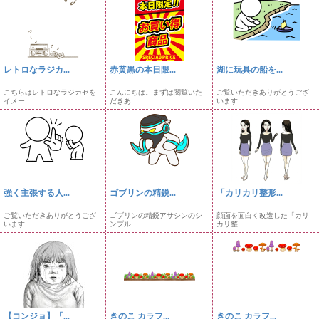
レトロなラジカ...
赤黄黒の本日限...
湖に玩具の船を...
こちらはレトロなラジカセを
こんにちは。まずは閲覧いた
ご覧いただきありがとうござ
イメー...
だきあ...
います...
強く主張する人...
ゴブリンの精鋭...
「カリカリ整形...
ご覧いただきありがとうござ
ゴブリンの精鋭アサシンのシ
顔面を面白く改造した「カリ
います...
ンプル...
カリ整...
【コンジョ】「...
きのこ カラフ...
きのこ カラフ...