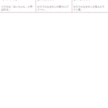
リアルな「みいちゃん」と呼
カラフルなきのこの後ろにグ
カラフルなきのこが並んだラ
ばれる...
リーン...
イン素...