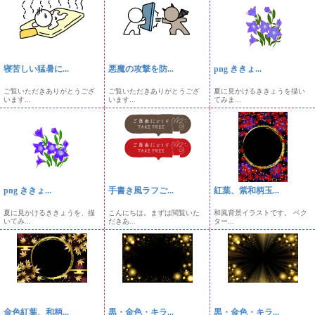
寝苦しい猛暑に...
悪魔の攻撃を防...
png ききょ...
ご覧いただきありがとうござ
ご覧いただきありがとうござ
夏に見かけるききょうを描い
います...
います...
てみま...
png ききょ...
手書き風ラフご...
紅葉、紫和柄玉...
夏に見かけるききょうを、描
こんにちは。まずは閲覧いた
和風背景イラストです。 ベク
いてみ...
だきあ...
ター...
金色紅葉、和柄...
黒・金色・キラ...
黒・金色・キラ...