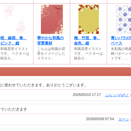
桜、線画、春、
華やかな和風の
梅、竹垣、春、
青いバラの
ピンク、縦
背景素材
金色、縦
ベース
和風背景イラスト
こちらは和風の背
和風背景イラスト
水彩風の蔦
です。 ベクターは
景をイメージした
です。 ベクターは
柄パターン
統合さ...
イラスト...
統合さ...
トです。...
成に使わせていただきます。ありがとうございます。
2026/05/10 17:17
ふらっぺ('ω')ノ
せていただきます
2026/05/09 07:54
カーン