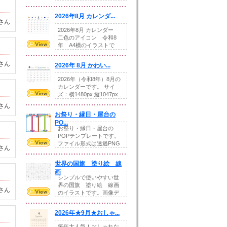
りの提...
2026年8月 カレンダ...
さん
2026年8月 カレンダー
二色のアイコン 令和8
年 A4横のイラストで
す。8月をテ...
さん
2026年 8月 かわい...
2026年（令和8年）8月の
カレンダーです。 サイ
ズ：横1480px 縦1047px...
さん
お祭り・縁日・屋台の
PO...
お祭り・縁日・屋台の
POPテンプレートです。
ファイル形式は透過PNG
さん
です。---太め...
世界の国旗 塗り絵 線
画
シンプルで使いやすい世
界の国旗 塗り絵 線画
さん
のイラストです。画像デ
ータとEPSデータ...
2026年★9月★おしゃ...
毎年大人気！おしゃれな