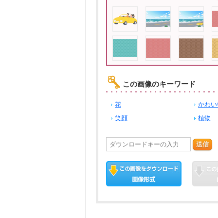
この画像のキーワード
花
かわい
笑顔
植物
送信