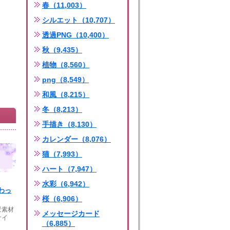
春（11,003）
シルエット（10,707）
透過PNG（10,400）
秋（9,435）
植物（8,560）
png（8,549）
和風（8,215）
冬（8,213）
手描き（8,130）
カレンダー（8,076）
猫（7,993）
ハート（7,947）
水彩（6,942）
わっ
桜（6,906）
景素材
メッセージカード
サイ
（6,885）