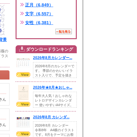
正月（6,849）
文字（6,557）
女性（6,381）
背景
ダウンロードランキング
薔薇の
イラス
2026年8月カレンダー...
2026年8月のカレンダーで
す。 季節のかわいいイラ
スト入りで、予定を描き
込めるスペ...
2026年★8月★おしゃ...
毎年大人気！おしゃれな
さん
レトロデザインカレンダ
ー 使いやすいA4サイズ。
illust...
2026年8月 カレンダ...
さん
2026年8月 カレンダー
令和8年 A4横のイラスト
です。8月をテーマにお祭