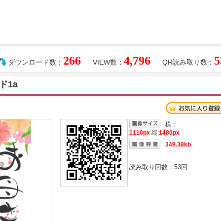
266
4,796
5
ダウンロード数：
VIEW数：
QR読み取り数：
ド1a
横：
1110px
縦:
1480px
349.38kb
読み取り回数：
53
回