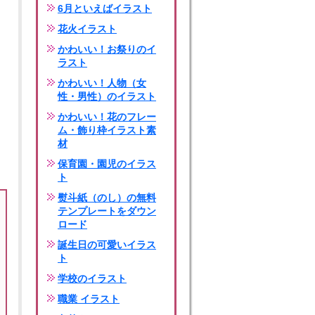
6月といえばイラスト
花火イラスト
かわいい！お祭りのイ
ラスト
かわいい！人物（女
性・男性）のイラスト
かわいい！花のフレー
ム・飾り枠イラスト素
材
保育園・園児のイラス
ト
熨斗紙（のし）の無料
テンプレートをダウン
ロード
誕生日の可愛いイラス
ト
学校のイラスト
職業 イラスト