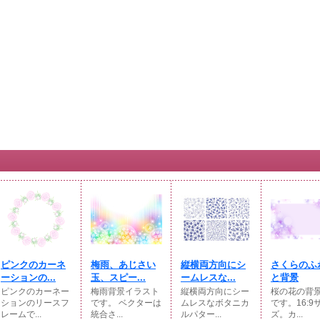
ピンクのカーネ
梅雨、あじさい
縦横両方向にシ
さくらのふ
ーションの...
玉、スピー...
ームレスな...
と背景
ピンクのカーネー
梅雨背景イラスト
縦横両方向にシー
桜の花の背
ションのリースフ
です。 ベクターは
ムレスなボタニカ
です。16:9
レームで...
統合さ...
ルパター...
ズ。カ...