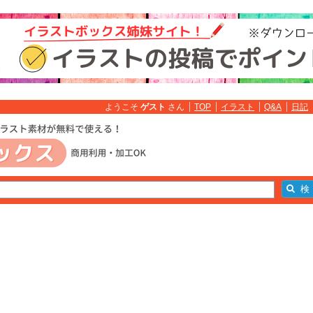
ようこそ
ゲスト
さん
TOP
イラスト
Q&A
日記