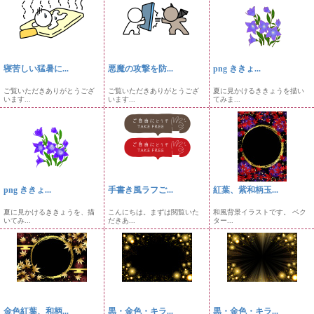
寝苦しい猛暑に...
悪魔の攻撃を防...
png ききょ...
ご覧いただきありがとうござ
ご覧いただきありがとうござ
夏に見かけるききょうを描い
います...
います...
てみま...
png ききょ...
手書き風ラフご...
紅葉、紫和柄玉...
夏に見かけるききょうを、描
こんにちは。まずは閲覧いた
和風背景イラストです。 ベク
いてみ...
だきあ...
ター...
金色紅葉、和柄...
黒・金色・キラ...
黒・金色・キラ...