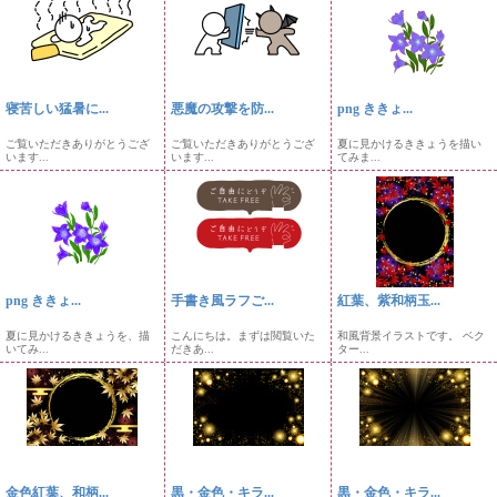
寝苦しい猛暑に...
悪魔の攻撃を防...
png ききょ...
ご覧いただきありがとうござ
ご覧いただきありがとうござ
夏に見かけるききょうを描い
います...
います...
てみま...
png ききょ...
手書き風ラフご...
紅葉、紫和柄玉...
夏に見かけるききょうを、描
こんにちは。まずは閲覧いた
和風背景イラストです。 ベク
いてみ...
だきあ...
ター...
金色紅葉、和柄...
黒・金色・キラ...
黒・金色・キラ...