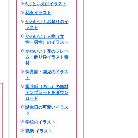
6月といえばイラスト
花火イラスト
かわいい！お祭りのイ
ラスト
かわいい！人物（女
性・男性）のイラスト
かわいい！花のフレー
ム・飾り枠イラスト素
材
保育園・園児のイラス
ト
熨斗紙（のし）の無料
テンプレートをダウン
ロード
誕生日の可愛いイラス
ト
学校のイラスト
職業 イラスト