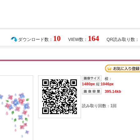
10
164
ダウンロード数：
VIEW数：
QR読み取り数：
横：
1480px
縦:
1046px
395.14kb
読み取り回数：
1
回