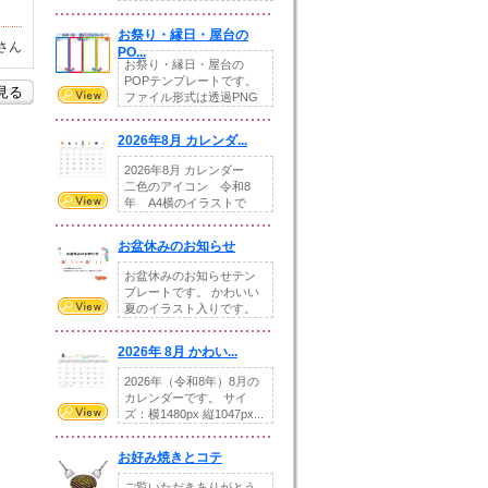
りの提...
お祭り・縁日・屋台の
さん
PO...
お祭り・縁日・屋台の
POPテンプレートです。
を見る
ファイル形式は透過PNG
です。---太め...
2026年8月 カレンダ...
2026年8月 カレンダー
二色のアイコン 令和8
年 A4横のイラストで
す。8月をテ...
お盆休みのお知らせ
お盆休みのお知らせテン
プレートです。 かわいい
夏のイラスト入りです。
休業日の日付けを...
2026年 8月 かわい...
2026年（令和8年）8月の
カレンダーです。 サイ
ズ：横1480px 縦1047px...
お好み焼きとコテ
ご覧いただきありがとう