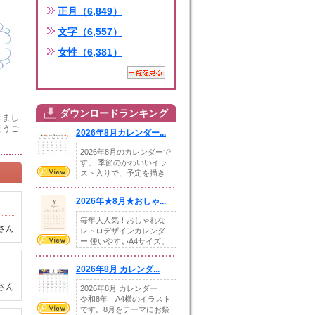
正月（6,849）
文字（6,557）
女性（6,381）
ダウンロードランキング
きまし
とうご
2026年8月カレンダー...
2026年8月のカレンダーで
す。 季節のかわいいイラ
スト入りで、予定を描き
込めるスペ...
2026年★8月★おしゃ...
毎年大人気！おしゃれな
さん
レトロデザインカレンダ
ー 使いやすいA4サイズ。
illust...
2026年8月 カレンダ...
さん
2026年8月 カレンダー
令和8年 A4横のイラスト
です。8月をテーマにお祭