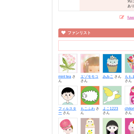
気
あ
fu
ファンリスト
mint tea
さ
エゾモモコ
みみこ
さん
もも
ん
さん
さん
フィルスタ
もこふわ
さ
よこ1223
chito
ー
さん
ん
さん
さん