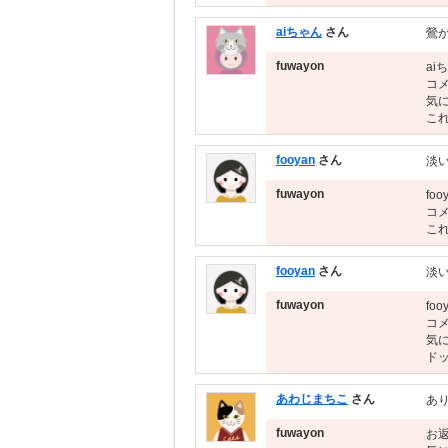
aiちゃん
さん
鶯
fuwayon
ai
コ
気
こ
fooyan
さん
淡
fuwayon
fo
コ
こ
fooyan
さん
淡
fuwayon
fo
コ
気
ド
あわじまちこ
さん
あ
fuwayon
お