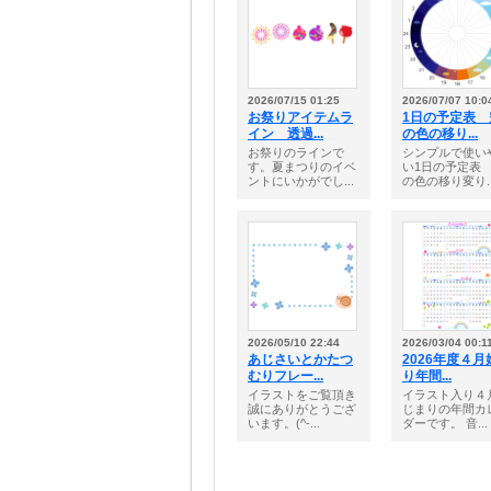
2026/07/15 01:25
2026/07/07 10:0
お祭りアイテムラ
1日の予定表 
イン 透過...
の色の移り...
お祭りのラインで
シンプルで使い
す。夏まつりのイベ
い1日の予定表
ントにいかがでし...
の色の移り変り..
2026/05/10 22:44
2026/03/04 00:1
あじさいとかたつ
2026年度４月
むりフレー...
り年間...
イラストをご覧頂き
イラスト入り４
誠にありがとうござ
じまりの年間カ
います。(^-...
ダーです。 音...