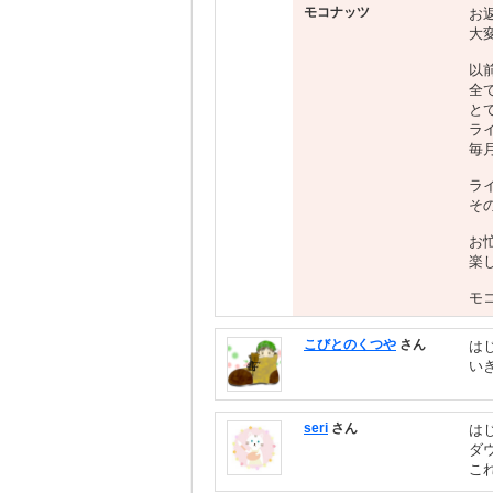
モコナッツ
お
大
以
全
と
ラ
毎
ラ
そ
お
楽
モ
こびとのくつや
さん
は
い
seri
さん
は
ダ
これ