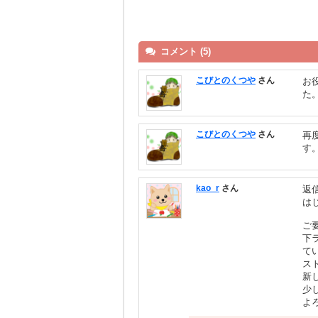
コメント (5)
こびとのくつや
さん
お
た
こびとのくつや
さん
再
す
kao_r
さん
返
は
ご
下
て
ス
新
少
よ