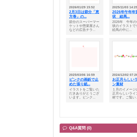
2026/01/29 15:52
2025/11/03 14:2
2月3日は節分「恵
2026年午年年
方巻」の...
状 絵馬...
節分のスーパーマー
2026年 午年
ケットや惣菜屋さん
状のイラストで
などの広告チラ...
絵馬の中に...
2025/03/06 16:59
2024/12/02 07:2
ピンクの画鋲で止
お正月らしい
めた張り紙...
ン素材
イラストをご覧いた
１月のイメージ
だきありがとうござ
正月らしいライ
います。ピンク...
材です。ご覧い..
Q&A質問 (0)