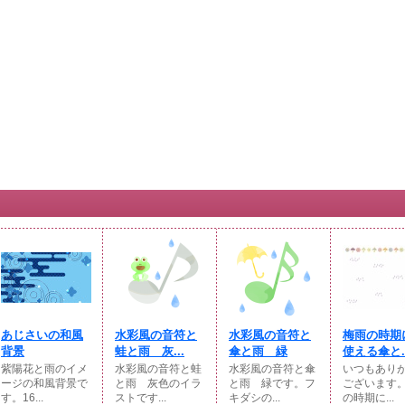
あじさいの和風
水彩風の音符と
水彩風の音符と
梅雨の時期
背景
蛙と雨 灰...
傘と雨 緑
使える傘と..
紫陽花と雨のイメ
水彩風の音符と蛙
水彩風の音符と傘
いつもあり
ージの和風背景で
と雨 灰色のイラ
と雨 緑です。フ
ございます
す。16...
ストです...
キダシの...
の時期に...