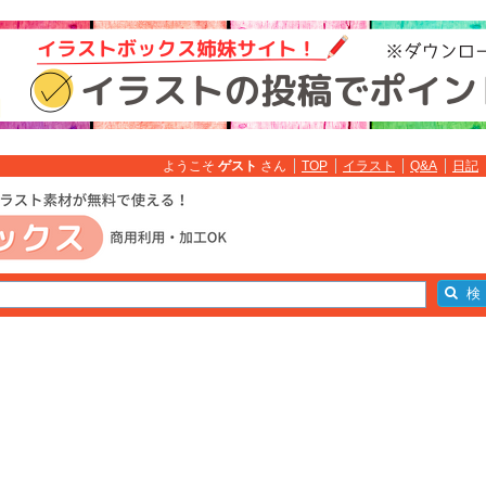
ようこそ
ゲスト
さん
TOP
イラスト
Q&A
日記