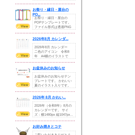
りの提...
お祭り・縁日・屋台の
PO...
お祭り・縁日・屋台の
POPテンプレートです。
ファイル形式は透過PNG
です。---太め...
2026年8月 カレンダ...
2026年8月 カレンダー
二色のアイコン 令和8
年 A4横のイラストで
す。8月をテ...
お盆休みのお知らせ
お盆休みのお知らせテン
プレートです。 かわいい
夏のイラスト入りです。
休業日の日付けを...
2026年 8月 かわい...
2026年（令和8年）8月の
カレンダーです。 サイ
ズ：横1480px 縦1047px...
お好み焼きとコテ
ご覧いただきありがとう