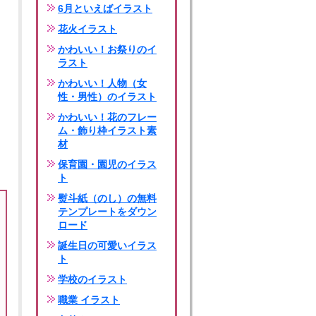
6月といえばイラスト
花火イラスト
かわいい！お祭りのイ
ラスト
かわいい！人物（女
性・男性）のイラスト
かわいい！花のフレー
ム・飾り枠イラスト素
材
保育園・園児のイラス
ト
熨斗紙（のし）の無料
テンプレートをダウン
ロード
誕生日の可愛いイラス
ト
学校のイラスト
職業 イラスト