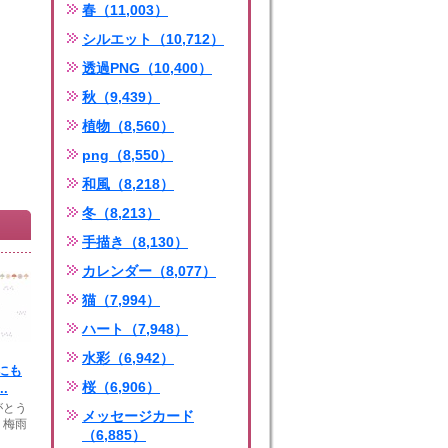
春（11,003）
シルエット（10,712）
透過PNG（10,400）
秋（9,439）
植物（8,560）
png（8,550）
和風（8,218）
冬（8,213）
手描き（8,130）
カレンダー（8,077）
猫（7,994）
ハート（7,948）
水彩（6,942）
にも
桜（6,906）
.
がとう
メッセージカード
。梅雨
（6,885）