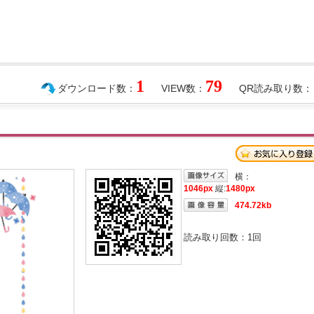
1
79
ダウンロード数：
VIEW数：
QR読み取り数：
横：
1046px
縦:
1480px
474.72kb
読み取り回数：
1
回