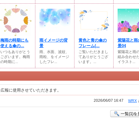
梅雨の時期にも
雨イメージの背
黄色と青の傘の
紫陽花と雨
使える傘の...
景
フレーム(...
景04
いつもありがとう
雨、水面、波紋、
ご覧いただきまし
紫陽花と雨
ございます。梅雨
雨粒、をイメージ
てありがとうござ
組み合わせ
の時期に...
したフレ...
います。...
イラスト...
会広報に使用させていただきます。
2026/06/07 16:47
WRX
一覧(1)