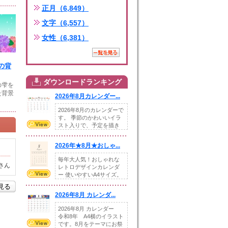
正月（6,849）
文字（6,557）
女性（6,381）
の背
ダウンロードランキング
の雫を
た背景
2026年8月カレンダー...
2026年8月のカレンダーで
す。 季節のかわいいイラ
スト入りで、予定を描き
込めるスペ...
2026年★8月★おしゃ...
毎年大人気！おしゃれな
さん
レトロデザインカレンダ
ー 使いやすいA4サイズ。
illust...
を見る
2026年8月 カレンダ...
2026年8月 カレンダー
令和8年 A4横のイラスト
です。8月をテーマにお祭