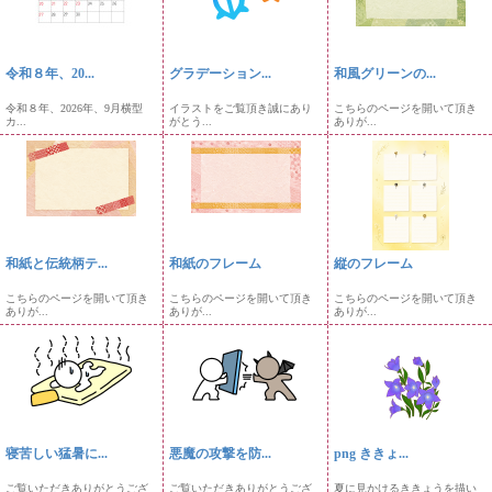
令和８年、20...
グラデーション...
和風グリーンの...
令和８年、2026年、9月横型
イラストをご覧頂き誠にあり
こちらのページを開いて頂き
カ...
がとう...
ありが...
和紙と伝統柄テ...
和紙のフレーム
縦のフレーム
こちらのページを開いて頂き
こちらのページを開いて頂き
こちらのページを開いて頂き
ありが...
ありが...
ありが...
寝苦しい猛暑に...
悪魔の攻撃を防...
png ききょ...
ご覧いただきありがとうござ
ご覧いただきありがとうござ
夏に見かけるききょうを描い