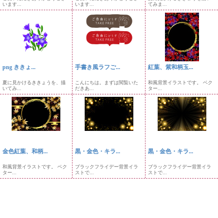
います...
います...
てみま...
png ききょ...
手書き風ラフご...
紅葉、紫和柄玉...
夏に見かけるききょうを、描
こんにちは。まずは閲覧いた
和風背景イラストです。 ベク
いてみ...
だきあ...
ター...
金色紅葉、和柄...
黒・金色・キラ...
黒・金色・キラ...
和風背景イラストです。 ベク
ブラックフライデー背景イラ
ブラックフライデー背景イラ
ター...
ストで...
ストで...