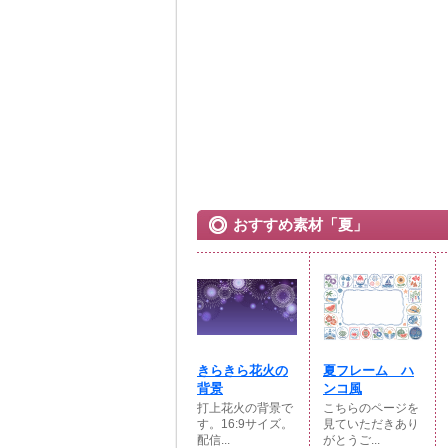
おすすめ素材「夏」
きらきら花火の
夏フレーム ハ
背景
ンコ風
打上花火の背景で
こちらのページを
す。16:9サイズ。
見ていただきあり
配信...
がとうご...