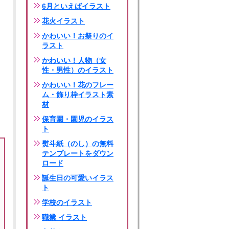
6月といえばイラスト
花火イラスト
かわいい！お祭りのイ
ラスト
かわいい！人物（女
性・男性）のイラスト
かわいい！花のフレー
ム・飾り枠イラスト素
材
保育園・園児のイラス
ト
熨斗紙（のし）の無料
テンプレートをダウン
ロード
誕生日の可愛いイラス
ト
学校のイラスト
職業 イラスト