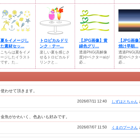
夏をイメージし
トロピカルドリ
【JPG画像】黄
【JPG画像
た素材セッ...
ンク・テー...
緑色グリ...
焼け早朝...
こちらは夏をイメ
楽しい夏を感じさ
透過PNG(高解像
透過PNG(
ージしたイラスト
せるトロピカルド
度)やベクターaiが
度)やベクター
です。た...
リンクと...
必...
必...
。使わせて頂きます。
2026/07/11 12:40
しずはとちゃん
と金魚がかわいく、色あいも好みです。
2026/07/07 11:50
くまのプーさん