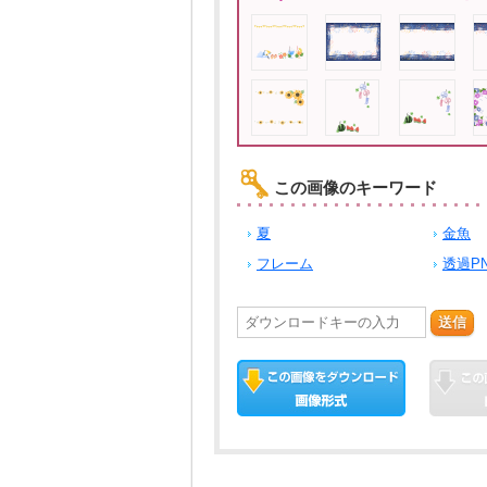
この画像のキーワード
夏
金魚
フレーム
透過P
送信