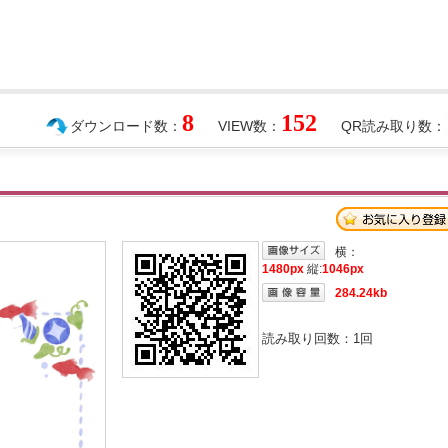
8
152
ダウンロード数：
VIEW数：
QR読み取り数：
横：
1480px
縦:
1046px
284.24kb
読み取り回数：
1
回