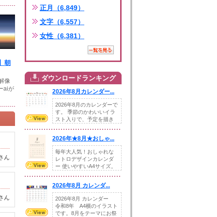
正月（6,849）
文字（6,557）
女性（6,381）
】朝
ダウンロードランキング
高解像
aiが
2026年8月カレンダー...
2026年8月のカレンダーで
す。 季節のかわいいイラ
スト入りで、予定を描き
込めるスペ...
2026年★8月★おしゃ...
毎年大人気！おしゃれな
さん
レトロデザインカレンダ
ー 使いやすいA4サイズ。
illust...
2026年8月 カレンダ...
さん
2026年8月 カレンダー
令和8年 A4横のイラスト
です。8月をテーマにお祭