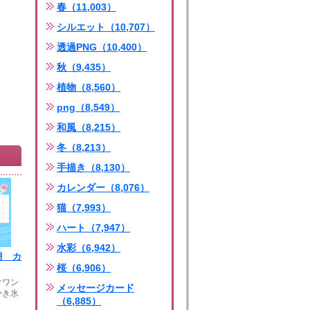
春（11,003）
シルエット（10,707）
透過PNG（10,400）
秋（9,435）
植物（8,560）
png（8,549）
和風（8,215）
冬（8,213）
手描き（8,130）
カレンダー（8,076）
猫（7,993）
ハート（7,947）
水彩（6,942）
8月 カ
桜（6,906）
ぐワン
メッセージカード
かき氷
（6,885）