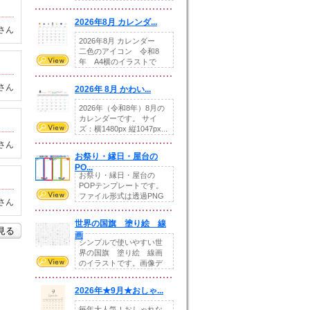
りの提...
2026年8月 カレンダ...
さん
2026年8月 カレンダー
二色のアイコン 令和8
年 A4横のイラストで
す。8月をテ...
さん
2026年 8月 かわい...
2026年（令和8年）8月の
カレンダーです。 サイ
ズ：横1480px 縦1047px...
さん
お祭り・縁日・屋台の
PO...
お祭り・縁日・屋台の
POPテンプレートです。
ファイル形式は透過PNG
さん
です。---太め...
世界の国旗 塗り絵 線
を見る
画
シンプルで使いやすい世
界の国旗 塗り絵 線画
のイラストです。画像デ
ータとEPSデータ...
2026年★9月★おしゃ...
毎年大人気！おしゃれな