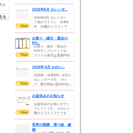
りの提...
さん
2026年8月 カレンダ...
を見る
2026年8月 カレンダー
二色のアイコン 令和8
年 A4横のイラストで
す。8月をテ...
お祭り・縁日・屋台の
PO...
お祭り・縁日・屋台の
POPテンプレートです。
ファイル形式は透過PNG
です。---太め...
2026年 8月 かわい...
2026年（令和8年）8月の
カレンダーです。 サイ
ズ：横1480px 縦1047px...
お盆休みのお知らせ
お盆休みのお知らせテン
プレートです。 かわいい
夏のイラスト入りです。
休業日の日付けを...
世界の国旗 塗り絵 線
画
シンプルで使いやすい世