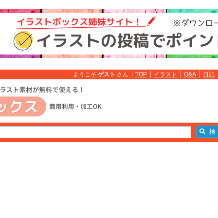
ようこそ
ゲスト
さん
TOP
イラスト
Q&A
日記