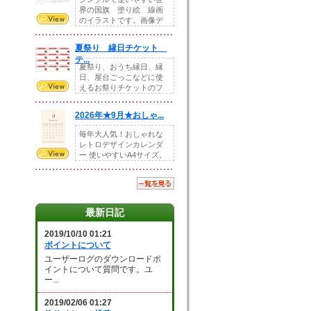
界の国旗 塗り絵 線画
のイラストです。画像デ
ータとEPSデータ...
夏祭り 縁日チケット
テ...
夏祭り、おうち縁日、縁
日、屋台ごっこなどに使
えるお祭りチケットのフ
ォーマットです。Z...
2026年★9月★おしゃ...
毎年大人気！おしゃれな
レトロデザインカレンダ
ー 使いやすいA4サイズ。
illust...
最新日記
2019/10/10 01:21
ポイントについて
ユーザーログのダウンロードポ
イントについて質問です。ユ
ー...
2019/02/06 01:27