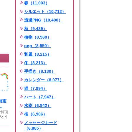
春（11,003）
シルエット（10,712）
透過PNG（10,400）
秋（9,439）
植物（8,560）
png（8,550）
和風（8,215）
冬（8,213）
手描き（8,130）
カレンダー（8,077）
猫（7,994）
ハート（7,947）
梅雨
水彩（6,942）
.
ご覧頂
桜（6,906）
がとう
メッセージカード
（6,885）