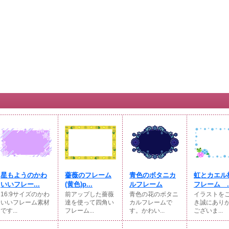
星もようのかわ
薔薇のフレーム
青色のボタニカ
虹とカエル
いいフレー...
(黄色)p...
ルフレーム
フレーム ..
16:9サイズのかわ
前アップした薔薇
青色の花のボタニ
イラストを
いいフレーム素材
達を使って四角い
カルフレームで
き誠にあり
です...
フレーム...
す。かわい...
ございま...