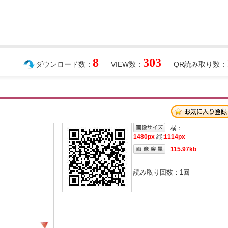
8
303
ダウンロード数：
VIEW数：
QR読み取り数：
横：
1480px
縦:
1114px
115.97kb
読み取り回数：
1
回