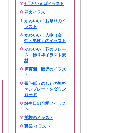
6月といえばイラスト
花火イラスト
かわいい！お祭りのイ
ラスト
かわいい！人物（女
性・男性）のイラスト
かわいい！花のフレー
ム・飾り枠イラスト素
材
保育園・園児のイラス
ト
熨斗紙（のし）の無料
テンプレートをダウン
ロード
誕生日の可愛いイラス
ト
学校のイラスト
職業 イラスト