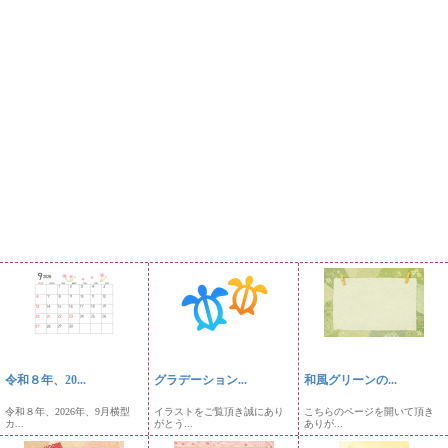
令和８年、20...
グラデーション...
和風グリーンの...
令和８年、2026年、9月横型
イラストをご覧頂き誠にあり
こちらのページを開いて頂き
カ...
がとう...
ありが...