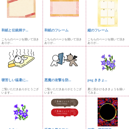
和紙と伝統柄テ...
和紙のフレーム
縦のフレーム
こちらのページを開いて頂き
こちらのページを開いて頂き
こちらのページを開いて頂き
ありが...
ありが...
ありが...
寝苦しい猛暑に...
悪魔の攻撃を防...
png ききょ...
ご覧いただきありがとうござ
ご覧いただきありがとうござ
夏に見かけるききょうを描い
います...
います...
てみま...