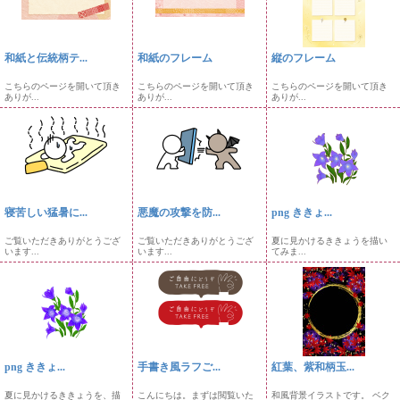
和紙と伝統柄テ...
和紙のフレーム
縦のフレーム
こちらのページを開いて頂き
こちらのページを開いて頂き
こちらのページを開いて頂き
ありが...
ありが...
ありが...
寝苦しい猛暑に...
悪魔の攻撃を防...
png ききょ...
ご覧いただきありがとうござ
ご覧いただきありがとうござ
夏に見かけるききょうを描い
います...
います...
てみま...
png ききょ...
手書き風ラフご...
紅葉、紫和柄玉...
夏に見かけるききょうを、描
こんにちは。まずは閲覧いた
和風背景イラストです。 ベク