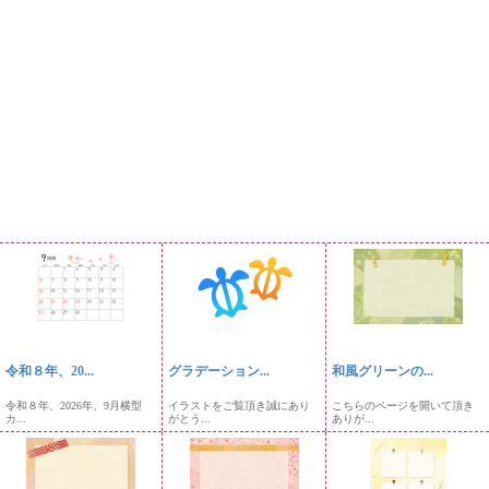
令和８年、20...
グラデーション...
和風グリーンの...
令和８年、2026年、9月横型
イラストをご覧頂き誠にあり
こちらのページを開いて頂き
カ...
がとう...
ありが...