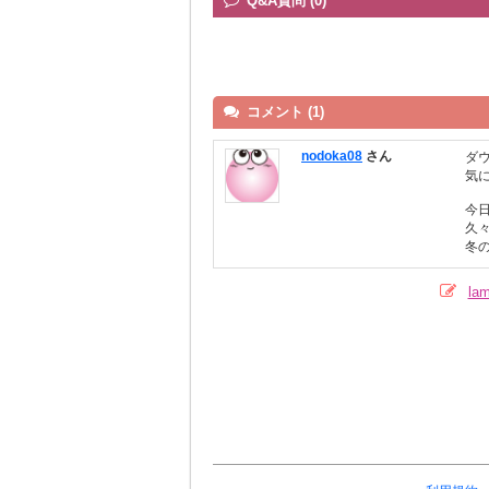
Q&A質問 (0)
コメント (1)
nodoka08
さん
ダ
気
今
久
冬
l