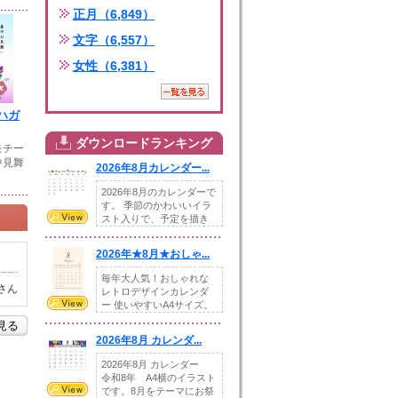
正月（6,849）
文字（6,557）
女性（6,381）
ハガ
ダウンロードランキング
モチー
中見舞
2026年8月カレンダー...
2026年8月のカレンダーで
す。 季節のかわいいイラ
スト入りで、予定を描き
込めるスペ...
2026年★8月★おしゃ...
毎年大人気！おしゃれな
さん
レトロデザインカレンダ
ー 使いやすいA4サイズ。
illust...
を見る
2026年8月 カレンダ...
2026年8月 カレンダー
令和8年 A4横のイラスト
です。8月をテーマにお祭