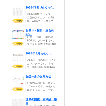
りの提...
2026年8月 カレンダ...
2026年8月 カレンダー
二色のアイコン 令和8
年 A4横のイラストで
す。8月をテ...
お祭り・縁日・屋台の
PO...
お祭り・縁日・屋台の
POPテンプレートです。
ファイル形式は透過PNG
です。---太め...
2026年 8月 かわい...
2026年（令和8年）8月の
カレンダーです。 サイ
ズ：横1480px 縦1047px...
お盆休みのお知らせ
お盆休みのお知らせテン
プレートです。 かわいい
夏のイラスト入りです。
休業日の日付けを...
世界の国旗 塗り絵 線
画
シンプルで使いやすい世