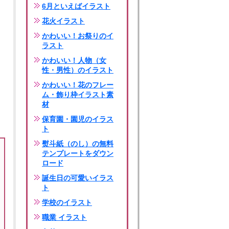
6月といえばイラスト
花火イラスト
かわいい！お祭りのイ
ラスト
かわいい！人物（女
性・男性）のイラスト
かわいい！花のフレー
ム・飾り枠イラスト素
材
保育園・園児のイラス
ト
熨斗紙（のし）の無料
テンプレートをダウン
ロード
誕生日の可愛いイラス
ト
学校のイラスト
職業 イラスト