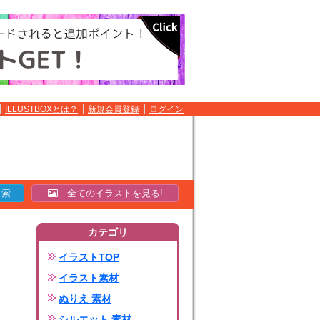
ILLUSTBOXとは？
新規会員登録
ログイン
全てのイラストを見る!
カテゴリ
イラストTOP
イラスト素材
ぬりえ 素材
シルエット 素材