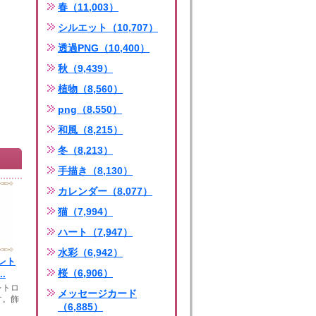
春（11,003）
シルエット（10,707）
透過PNG（10,400）
秋（9,439）
植物（8,560）
png（8,550）
和風（8,215）
冬（8,213）
手描き（8,130）
カレンダー（8,077）
猫（7,994）
ハート（7,947）
水彩（6,942）
レト
桜（6,906）
.
レトロ
メッセージカード
す。飾
（6,885）