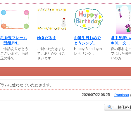
毛糸玉フレーム
ゆきだるま
お誕生日おめで
暑中見舞い
（透過PN...
とうシンプ...
キ01 文...
ご来訪ありがとう
ご覧いただきまし
Happy Birthdayの
夏の素材を
ございます。毛糸
て、ありがとうご
レタリング...
フにした暑
玉の枠で...
ざいます...
いのカー...
グラムに使わせていただきます。
2026/07/22 08:25
Rominou
一覧(1)