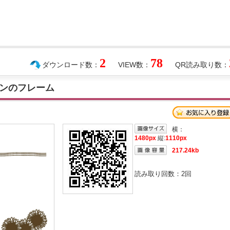
2
78
ダウンロード数：
VIEW数：
QR読み取り数：
ンのフレーム
横：
1480px
縦:
1110px
217.24kb
読み取り回数：
2
回