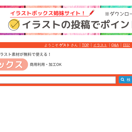
ようこそ
ゲスト
さん
TOP
イラスト
Q&A
日記