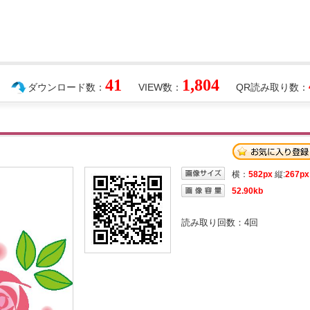
41
1,804
ダウンロード数：
VIEW数：
QR読み取り数：
横：
582px
縦:
267px
52.90kb
読み取り回数：
4
回