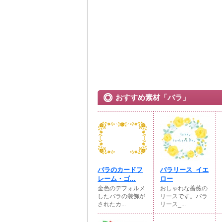
おすすめ素材「バラ」
バラのカードフ
バラリース_イエ
レーム・ゴ...
ロー
金色のデフォルメ
おしゃれな薔薇の
したバラの装飾が
リースです。バラ
されたカ...
リース_...