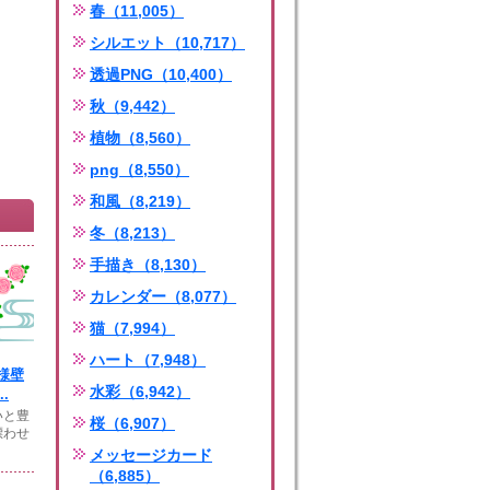
春（11,005）
シルエット（10,717）
透過PNG（10,400）
秋（9,442）
植物（8,560）
png（8,550）
和風（8,219）
冬（8,213）
手描き（8,130）
カレンダー（8,077）
猫（7,994）
ハート（7,948）
様壁
水彩（6,942）
.
いと豊
桜（6,907）
漂わせ
メッセージカード
（6,885）