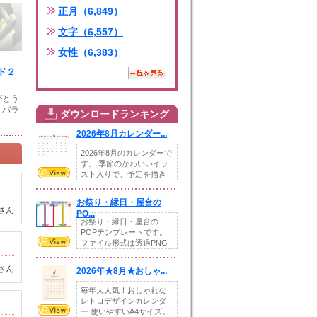
正月（6,849）
文字（6,557）
女性（6,383）
ド２
がとう
。バラ
ダウンロードランキング
2026年8月カレンダー...
2026年8月のカレンダーで
す。 季節のかわいいイラ
スト入りで、予定を描き
込めるスペ...
お祭り・縁日・屋台の
さん
PO...
お祭り・縁日・屋台の
POPテンプレートです。
ファイル形式は透過PNG
です。---太め...
さん
2026年★8月★おしゃ...
毎年大人気！おしゃれな
レトロデザインカレンダ
ー 使いやすいA4サイズ。