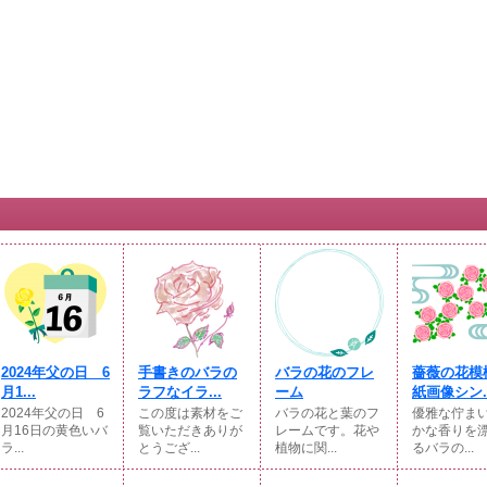
2024年父の日 6
手書きのバラの
バラの花のフレ
薔薇の花模
月1...
ラフなイラ...
ーム
紙画像シン..
2024年父の日 6
この度は素材をご
バラの花と葉のフ
優雅な佇ま
月16日の黄色いバ
覧いただきありが
レームです。花や
かな香りを
ラ...
とうござ...
植物に関...
るバラの...