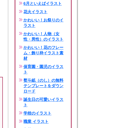
6月といえばイラスト
花火イラスト
かわいい！お祭りのイ
ラスト
かわいい！人物（女
性・男性）のイラスト
かわいい！花のフレー
ム・飾り枠イラスト素
材
保育園・園児のイラス
ト
熨斗紙（のし）の無料
テンプレートをダウン
ロード
誕生日の可愛いイラス
ト
学校のイラスト
職業 イラスト