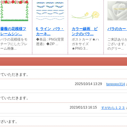
薔薇の花模様フ
6_ライン_バラ・
カラー線画 ピ
バラのカー
レームシン...
カーネ...
ンクのバラ...
バラの花模様をモ
◆単品 : PNG(背景
ポストカード★ハ
ご来訪あり
チーフにしたフレ
透過）◆ZIP ...
ガキサイズ
ございます
ーム画像...
★PNG 3...
のグリー...
せていただきます。
2025/10/14 13:29
tanpopo314
せていただきます。
2023/01/13 16:15
すがわら１２３
ございます。