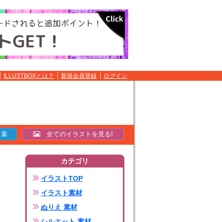
ILLUSTBOXとは？
新規会員登録
ログイン
全てのイラストを見る!
カテゴリ
イラストTOP
イラスト素材
ぬりえ 素材
シルエット 素材