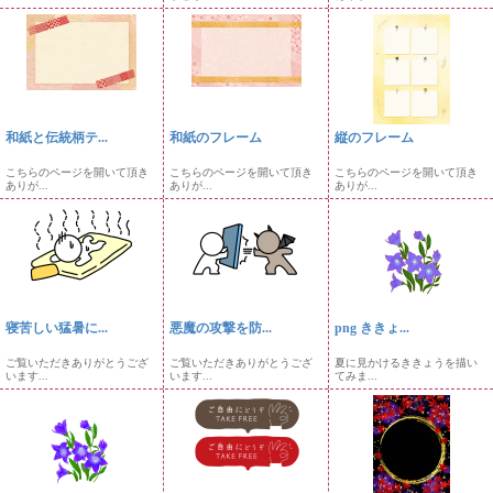
和紙と伝統柄テ...
和紙のフレーム
縦のフレーム
こちらのページを開いて頂き
こちらのページを開いて頂き
こちらのページを開いて頂き
ありが...
ありが...
ありが...
寝苦しい猛暑に...
悪魔の攻撃を防...
png ききょ...
ご覧いただきありがとうござ
ご覧いただきありがとうござ
夏に見かけるききょうを描い
います...
います...
てみま...