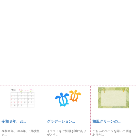
令和８年、20...
グラデーション...
和風グリーンの...
令和８年、2026年、9月横型
イラストをご覧頂き誠にあり
こちらのページを開いて頂き
カ...
がとう...
ありが...