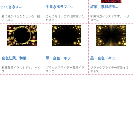
png ききょ...
手書き風ラフご...
紅葉、紫和柄玉...
夏に見かけるききょうを、描
こんにちは。まずは閲覧いた
和風背景イラストです。 ベク
いてみ...
だきあ...
ター...
金色紅葉、和柄...
黒・金色・キラ...
黒・金色・キラ...
和風背景イラストです。 ベク
ブラックフライデー背景イラ
ブラックフライデー背景イラ
ター...
ストで...
ストで...