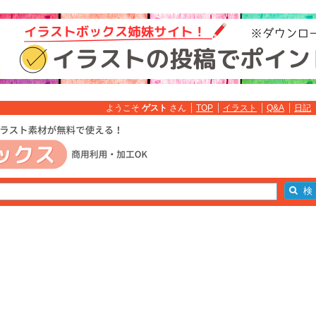
ようこそ
ゲスト
さん
TOP
イラスト
Q&A
日記