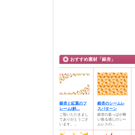
おすすめ素材「銀杏」
銀杏と紅葉のフ
銀杏のシームレ
レーム(斜...
スパターン
ご覧いただきまし
銀杏の葉っぱが舞
てありがとうござ
い散る感じのシー
います。...
ムレスの...