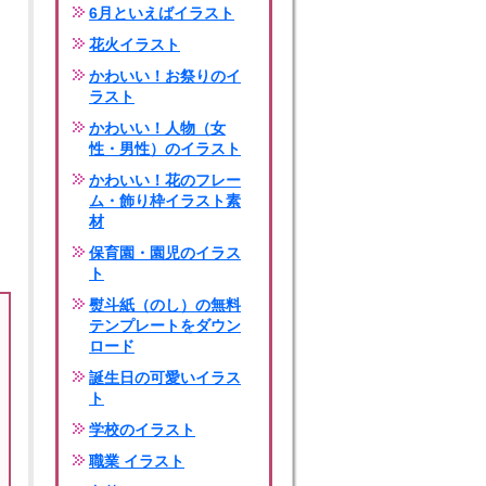
6月といえばイラスト
花火イラスト
かわいい！お祭りのイ
ラスト
かわいい！人物（女
性・男性）のイラスト
かわいい！花のフレー
ム・飾り枠イラスト素
材
保育園・園児のイラス
ト
熨斗紙（のし）の無料
テンプレートをダウン
ロード
誕生日の可愛いイラス
ト
学校のイラスト
職業 イラスト