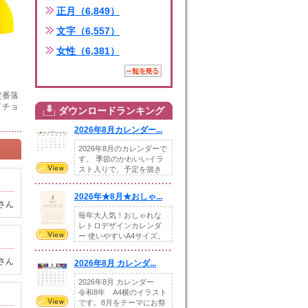
正月（6,849）
文字（6,557）
女性（6,381）
定番落
イチョ
ダウンロードランキング
2026年8月カレンダー...
2026年8月のカレンダーで
す。 季節のかわいいイラ
スト入りで、予定を描き
込めるスペ...
2026年★8月★おしゃ...
さん
毎年大人気！おしゃれな
レトロデザインカレンダ
ー 使いやすいA4サイズ。
illust...
さん
2026年8月 カレンダ...
2026年8月 カレンダー
令和8年 A4横のイラスト
です。8月をテーマにお祭