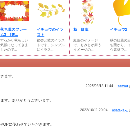
落ち葉のフレー
イチョウのイラ
秋 紅葉
イチョウ2
ム3 (透...
スト
すっかり秋らしい
銀杏と枝のイラス
紅葉のイメージ
秋の紅葉の
気候になってきま
トです。シンプル
で、もみじが舞う
ち葉から、
したので...
にイラス...
イメージの...
ウ素材で...
だきます。
2025/08/18 11:44
samiat
きます。ありがとうございます。
2022/10/11 20:04
asatakaん
POPに使わせていただきます。