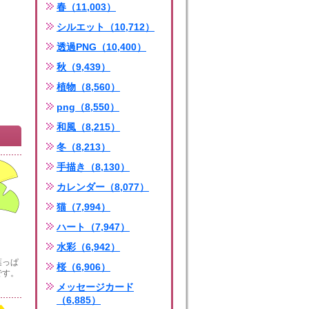
春（11,003）
シルエット（10,712）
透過PNG（10,400）
秋（9,439）
植物（8,560）
png（8,550）
和風（8,215）
冬（8,213）
手描き（8,130）
カレンダー（8,077）
猫（7,994）
ハート（7,947）
水彩（6,942）
葉っぱ
桜（6,906）
です。
メッセージカード
（6,885）