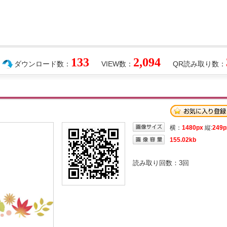
133
2,094
ダウンロード数：
VIEW数：
QR読み取り数：
横：
1480px
縦:
249p
155.02kb
読み取り回数：
3
回