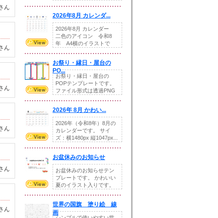
りの提...
さん
2026年8月 カレンダ...
2026年8月 カレンダー
二色のアイコン 令和8
年 A4横のイラストで
さん
す。8月をテ...
お祭り・縁日・屋台の
PO...
お祭り・縁日・屋台の
POPテンプレートです。
さん
ファイル形式は透過PNG
です。---太め...
2026年 8月 かわい...
2026年（令和8年）8月の
さん
カレンダーです。 サイ
ズ：横1480px 縦1047px...
お盆休みのお知らせ
さん
お盆休みのお知らせテン
プレートです。 かわいい
夏のイラスト入りです。
休業日の日付けを...
世界の国旗 塗り絵 線
さん
画
シンプルで使いやすい世