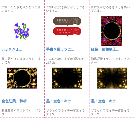
ご覧いただきありがとうござ
ご覧いただきありがとうござ
夏に見かけるききょうを描い
います...
います...
てみま...
png ききょ...
手書き風ラフご...
紅葉、紫和柄玉...
夏に見かけるききょうを、描
こんにちは。まずは閲覧いた
和風背景イラストです。 ベク
いてみ...
だきあ...
ター...
金色紅葉、和柄...
黒・金色・キラ...
黒・金色・キラ...
和風背景イラストです。 ベク
ブラックフライデー背景イラ
ブラックフライデー背景イラ
ター...
ストで...
ストで...