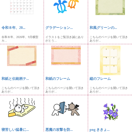
令和８年、20...
グラデーション...
和風グリーンの...
令和８年、2026年、9月横型
イラストをご覧頂き誠にあり
こちらのページを開いて頂き
カ...
がとう...
ありが...
和紙と伝統柄テ...
和紙のフレーム
縦のフレーム
こちらのページを開いて頂き
こちらのページを開いて頂き
こちらのページを開いて頂き
ありが...
ありが...
ありが...
寝苦しい猛暑に...
悪魔の攻撃を防...
png ききょ...