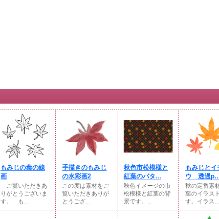
もみじの葉の線
手描きのもみじ
秋色市松模様と
もみじとイ
画
の水彩画2
紅葉のパタ...
ウ 透過p..
ご覧いただきあ
この度は素材をご
秋色イメージの市
秋の定番素
りがとうございま
覧いただきありが
松模様と紅葉の背
葉のイラス
す。 も...
とうござ...
景です。...
す。イラス...