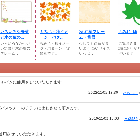
いろいろな野菜
もみじ・秋イメ
秋 紅葉フレー
もみじ_緑
と木の葉の...
ージ・パタ...
ム・背景
いろいろなかわい
もみじ・秋イメー
少しでも画質が良
ご覧頂きま
い野菜と木の葉の
ジ・パターン・背
いようにA4サイズ
誠にありが
フレーム...
景画です...
いっぱ...
ざいます...
アルバムに使用させていただきます
2022/11/02 18:30
ともいこ
葉バスツアーのチラシに使わさせて頂きます。
2019/11/02 13:03
ryu3539
使用させていただきます。