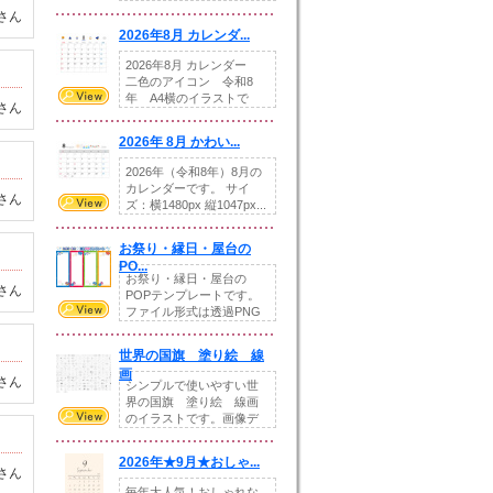
りの提...
さん
2026年8月 カレンダ...
2026年8月 カレンダー
二色のアイコン 令和8
年 A4横のイラストで
さん
す。8月をテ...
2026年 8月 かわい...
2026年（令和8年）8月の
カレンダーです。 サイ
さん
ズ：横1480px 縦1047px...
お祭り・縁日・屋台の
PO...
お祭り・縁日・屋台の
さん
POPテンプレートです。
ファイル形式は透過PNG
です。---太め...
世界の国旗 塗り絵 線
画
さん
シンプルで使いやすい世
界の国旗 塗り絵 線画
のイラストです。画像デ
ータとEPSデータ...
2026年★9月★おしゃ...
さん
毎年大人気！おしゃれな