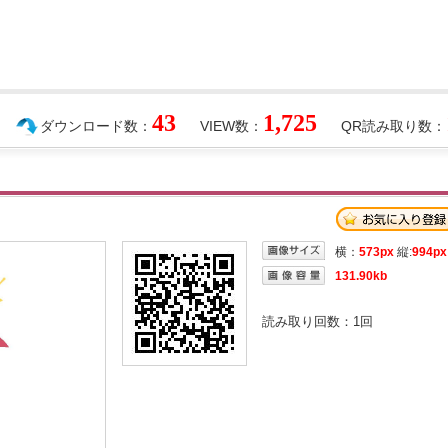
43
1,725
ダウンロード数：
VIEW数：
QR読み取り数：
横：
573px
縦:
994px
131.90kb
読み取り回数：
1
回