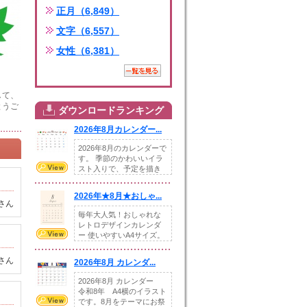
正月（6,849）
文字（6,557）
女性（6,381）
して、
とうご
ダウンロードランキング
2026年8月カレンダー...
2026年8月のカレンダーで
す。 季節のかわいいイラ
スト入りで、予定を描き
込めるスペ...
2026年★8月★おしゃ...
さん
毎年大人気！おしゃれな
レトロデザインカレンダ
ー 使いやすいA4サイズ。
illust...
さん
2026年8月 カレンダ...
2026年8月 カレンダー
令和8年 A4横のイラスト
です。8月をテーマにお祭