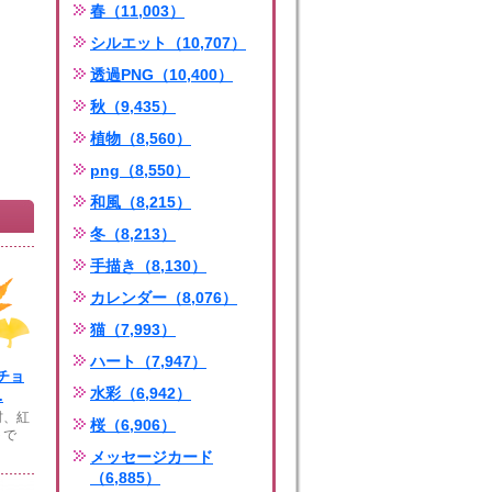
春（11,003）
シルエット（10,707）
透過PNG（10,400）
秋（9,435）
植物（8,560）
png（8,550）
和風（8,215）
冬（8,213）
手描き（8,130）
カレンダー（8,076）
猫（7,993）
ハート（7,947）
チョ
水彩（6,942）
.
材、紅
桜（6,906）
トで
メッセージカード
（6,885）