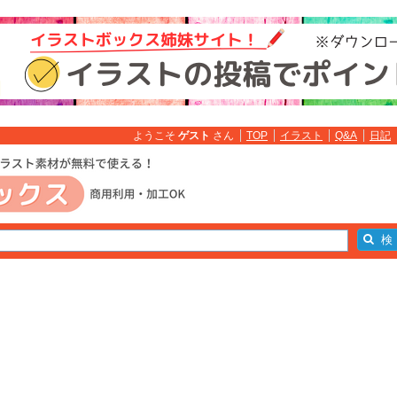
ようこそ
ゲスト
さん
TOP
イラスト
Q&A
日記