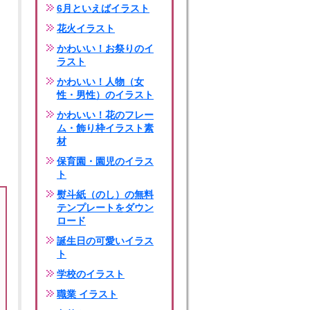
6月といえばイラスト
花火イラスト
かわいい！お祭りのイ
ラスト
かわいい！人物（女
性・男性）のイラスト
かわいい！花のフレー
ム・飾り枠イラスト素
材
保育園・園児のイラス
ト
熨斗紙（のし）の無料
テンプレートをダウン
ロード
誕生日の可愛いイラス
ト
学校のイラスト
職業 イラスト