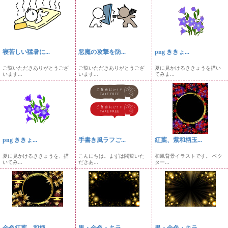
寝苦しい猛暑に...
悪魔の攻撃を防...
png ききょ...
ご覧いただきありがとうござ
ご覧いただきありがとうござ
夏に見かけるききょうを描い
います...
います...
てみま...
png ききょ...
手書き風ラフご...
紅葉、紫和柄玉...
夏に見かけるききょうを、描
こんにちは。まずは閲覧いた
和風背景イラストです。 ベク
いてみ...
だきあ...
ター...
金色紅葉、和柄...
黒・金色・キラ...
黒・金色・キラ...