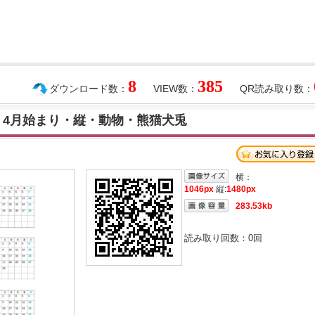
8
385
ダウンロード数：
VIEW数：
QR読み取り数：
ー・4月始まり・縦・動物・熊猫犬兎
横：
1046px
縦:
1480px
283.53kb
読み取り回数：
0
回