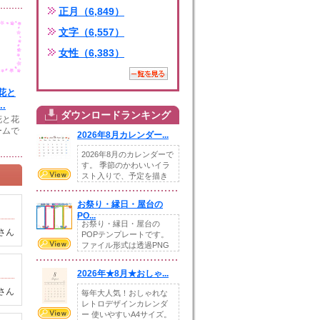
正月（6,849）
文字（6,557）
女性（6,383）
花と
.
ダウンロードランキング
花と花
ームで
2026年8月カレンダー...
2026年8月のカレンダーで
す。 季節のかわいいイラ
スト入りで、予定を描き
込めるスペ...
お祭り・縁日・屋台の
PO...
お祭り・縁日・屋台の
さん
POPテンプレートです。
ファイル形式は透過PNG
です。---太め...
2026年★8月★おしゃ...
さん
毎年大人気！おしゃれな
レトロデザインカレンダ
ー 使いやすいA4サイズ。