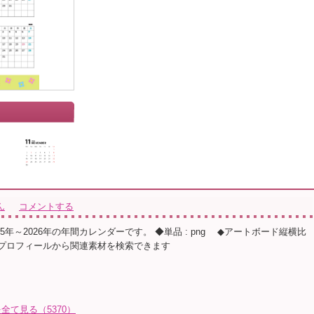
」
ん
コメントする
25年～2026年の年間カレンダーです。 ◆単品 : png ◆アートボード縦横比
 ◆プロフィールから関連素材を検索できます
全て見る（5370）