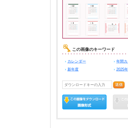
この画像のキーワード
カレンダー
年間カ
新年度
2025年
送信