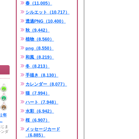
春（11,005）
シルエット（10,717）
透過PNG（10,400）
秋（9,442）
植物（8,560）
png（8,550）
和風（8,219）
冬（8,213）
手描き（8,130）
カレンダー（8,077）
猫（7,994）
ハート（7,948）
水彩（6,942）
り年
桜（6,907）
.
はじま
メッセージカード
レンダ
（6,885）