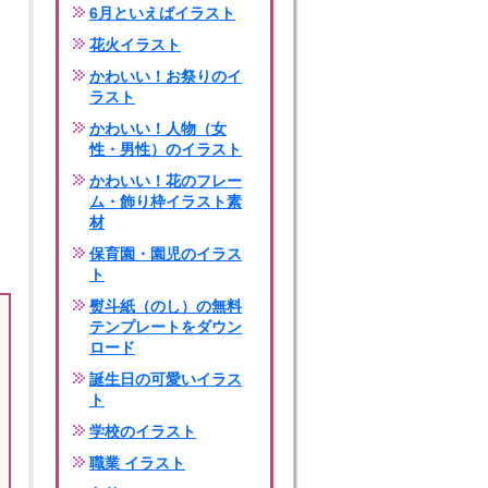
6月といえばイラスト
花火イラスト
かわいい！お祭りのイ
ラスト
かわいい！人物（女
性・男性）のイラスト
かわいい！花のフレー
ム・飾り枠イラスト素
材
保育園・園児のイラス
ト
熨斗紙（のし）の無料
テンプレートをダウン
ロード
誕生日の可愛いイラス
ト
学校のイラスト
職業 イラスト