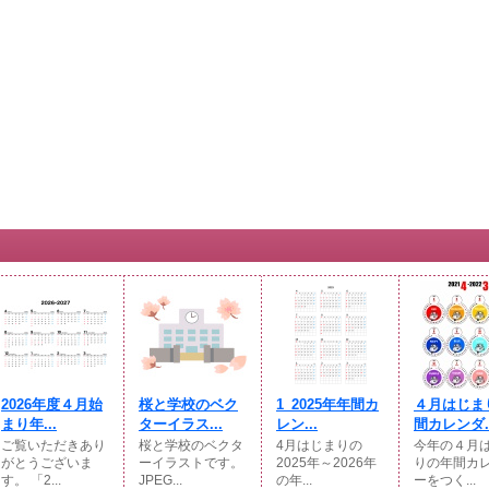
2026年度４月始
桜と学校のベク
1_2025年年間カ
４月はじま
まり年...
ターイラス...
レン...
間カレンダ..
ご覧いただきあり
桜と学校のベクタ
4月はじまりの
今年の４月
がとうございま
ーイラストです。
2025年～2026年
りの年間カ
す。 「2...
JPEG...
の年...
ーをつく...