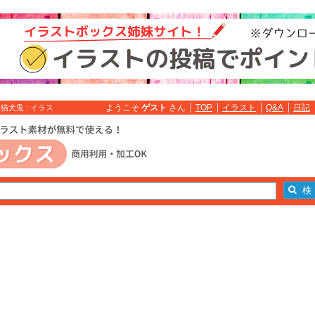
ようこそ
ゲスト
さん
TOP
イラスト
Q&A
日記
猫犬兎 : イラス