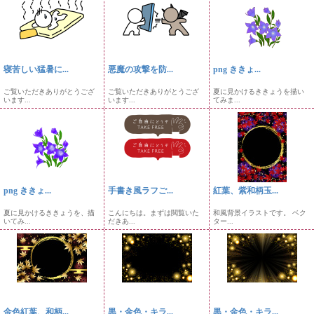
寝苦しい猛暑に...
悪魔の攻撃を防...
png ききょ...
ご覧いただきありがとうござ
ご覧いただきありがとうござ
夏に見かけるききょうを描い
います...
います...
てみま...
png ききょ...
手書き風ラフご...
紅葉、紫和柄玉...
夏に見かけるききょうを、描
こんにちは。まずは閲覧いた
和風背景イラストです。 ベク
いてみ...
だきあ...
ター...
金色紅葉、和柄...
黒・金色・キラ...
黒・金色・キラ...