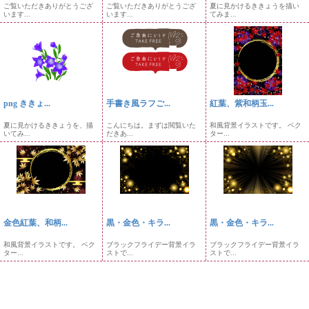
ご覧いただきありがとうござ
ご覧いただきありがとうござ
夏に見かけるききょうを描い
います...
います...
てみま...
png ききょ...
手書き風ラフご...
紅葉、紫和柄玉...
夏に見かけるききょうを、描
こんにちは。まずは閲覧いた
和風背景イラストです。 ベク
いてみ...
だきあ...
ター...
金色紅葉、和柄...
黒・金色・キラ...
黒・金色・キラ...
和風背景イラストです。 ベク
ブラックフライデー背景イラ
ブラックフライデー背景イラ
ター...
ストで...
ストで...