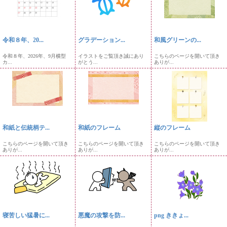
令和８年、20...
グラデーション...
和風グリーンの...
令和８年、2026年、9月横型
イラストをご覧頂き誠にあり
こちらのページを開いて頂き
カ...
がとう...
ありが...
和紙と伝統柄テ...
和紙のフレーム
縦のフレーム
こちらのページを開いて頂き
こちらのページを開いて頂き
こちらのページを開いて頂き
ありが...
ありが...
ありが...
寝苦しい猛暑に...
悪魔の攻撃を防...
png ききょ...