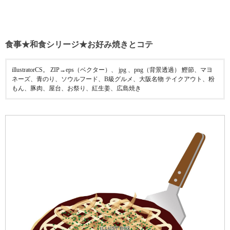
食事★和食シリージ★お好み焼きとコテ
illustratorCS。 ZIP→eps（ベクター）、 jpg 、png（背景透過） 鰹節、マヨ
ネーズ、青のり、ソウルフード、B級グルメ、大阪名物 テイクアウト、粉
もん、豚肉、屋台、お祭り、紅生姜、広島焼き