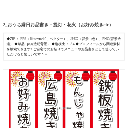
2_おうち縁日お品書き・提灯・花火（お好み焼きetc）
◆ZIP ： EPS（Illustrator10、ベクター）、JPEG（背景白色）、PNG(背景透
過） ◆単品 : png(透明背景） ◆縦横比 ： A4 ◆プロフィールから関連素材
を検索できます♪ ご自宅でのお祭りでメニューやお品書きとして使ってい
ただけると嬉しいです＾＾