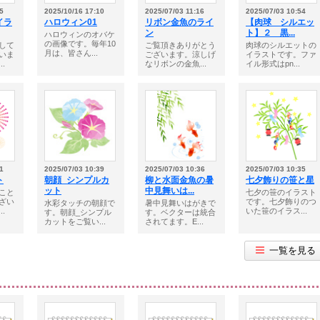
5
2025/10/16 17:10
2025/07/03 11:16
2025/07/03 10:54
イラ
ハロウィン01
リボン金魚のライ
【肉球 シルエッ
ン
ト】２ 黒...
ハロウィンのオバケ
の画像です。毎年10
して
ご覧頂きありがとう
肉球のシルエットの
月は、皆さん...
いま
ございます。涼しげ
イラストです。ファ
.
なリボンの金魚...
イル形式はpn...
1
2025/07/03 10:39
2025/07/03 10:36
2025/07/03 10:35
ト
朝顔_シンプルカ
柳と水面金魚の暑
七夕飾りの笹と星
ット
中見舞いは...
こと
七夕の笹のイラスト
ざい
です。七夕飾りのつ
水彩タッチの朝顔で
暑中見舞いはがきで
.
いた笹のイラス...
す。朝顔_シンプル
す。ベクターは統合
カットをご覧い...
されてます。E...
一覧を見る