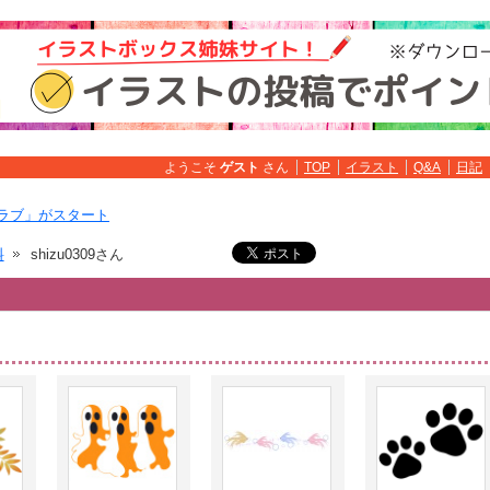
ようこそ
ゲスト
さん
TOP
イラスト
Q&A
日記
ラブ」がスタート
料
shizu0309さん