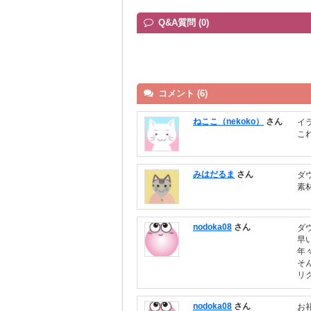
Q&A質問 (0)
コメント (6)
ねここ（nekoko）
さん
イ
こ
みはだるま
さん
ダ
素
nodoka08
さん
ダ
早
年
そ
リ
nodoka08
さん
お