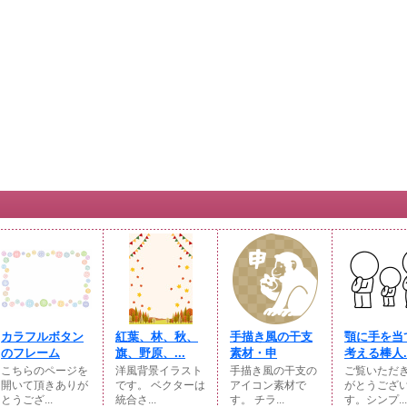
カラフルボタン
紅葉、林、秋、
手描き風の干支
顎に手を当
のフレーム
旗、野原、...
素材・申
考える棒人..
こちらのページを
洋風背景イラスト
手描き風の干支の
ご覧いただ
開いて頂きありが
です。 ベクターは
アイコン素材で
がとうござ
とうござ...
統合さ...
す。 チラ...
す。シンプ...