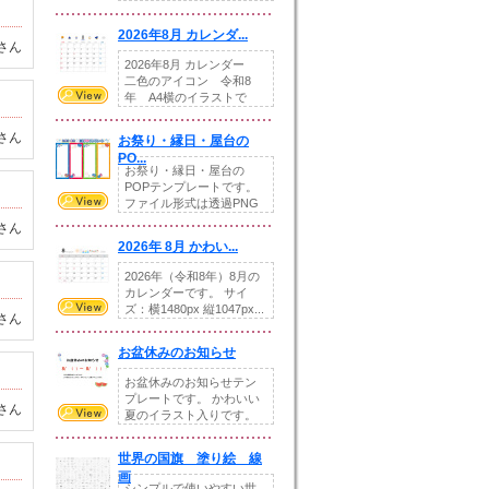
りの提...
2026年8月 カレンダ...
さん
2026年8月 カレンダー
二色のアイコン 令和8
年 A4横のイラストで
す。8月をテ...
さん
お祭り・縁日・屋台の
PO...
お祭り・縁日・屋台の
POPテンプレートです。
ファイル形式は透過PNG
です。---太め...
さん
2026年 8月 かわい...
2026年（令和8年）8月の
カレンダーです。 サイ
ズ：横1480px 縦1047px...
さん
お盆休みのお知らせ
お盆休みのお知らせテン
プレートです。 かわいい
さん
夏のイラスト入りです。
休業日の日付けを...
世界の国旗 塗り絵 線
画
シンプルで使いやすい世