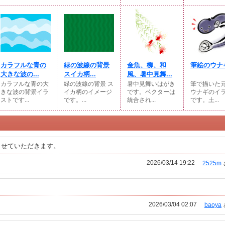
カラフルな青の
緑の波線の背景
金魚、柳、和
筆絵のウナ
大きな波の...
スイカ柄...
風、暑中見舞...
カラフルな青の大
緑の波線の背景 ス
暑中見舞いはがき
筆で描いた
きな波の背景イラ
イカ柄のイメージ
です。ベクターは
ウナギのイ
ストです...
です。...
統合され...
です。土...
させていただきます。
2026/03/14 19:22
2525m
2026/03/04 02:07
baoya