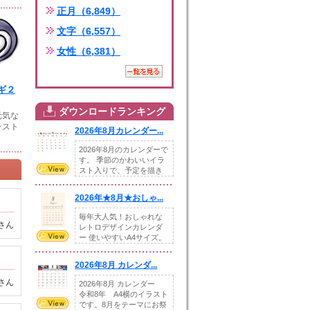
正月（6,849）
文字（6,557）
女性（6,381）
ギ２
ダウンロードランキング
元気な
ラスト
2026年8月カレンダー...
2026年8月のカレンダーで
す。 季節のかわいいイラ
スト入りで、予定を描き
込めるスペ...
2026年★8月★おしゃ...
毎年大人気！おしゃれな
さん
レトロデザインカレンダ
ー 使いやすいA4サイズ。
illust...
2026年8月 カレンダ...
さん
2026年8月 カレンダー
令和8年 A4横のイラスト
です。8月をテーマにお祭