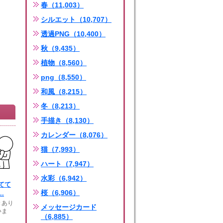
春（11,003）
シルエット（10,707）
透過PNG（10,400）
秋（9,435）
植物（8,560）
png（8,550）
和風（8,215）
冬（8,213）
手描き（8,130）
カレンダー（8,076）
猫（7,993）
ハート（7,947）
水彩（6,942）
てて
桜（6,906）
.
きあり
メッセージカード
いま
（6,885）