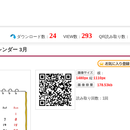
24
293
ダウンロード数：
VIEW数：
QR読み取り数：
レンダー 3月
横：
1480px
縦:
1110px
178.53kb
読み取り回数：
1
回