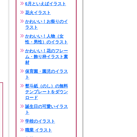
6月といえばイラスト
花火イラスト
かわいい！お祭りのイ
ラスト
かわいい！人物（女
性・男性）のイラスト
かわいい！花のフレー
ム・飾り枠イラスト素
材
保育園・園児のイラス
ト
熨斗紙（のし）の無料
テンプレートをダウン
ロード
誕生日の可愛いイラス
ト
学校のイラスト
職業 イラスト