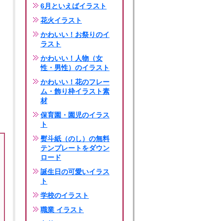
6月といえばイラスト
花火イラスト
かわいい！お祭りのイ
ラスト
かわいい！人物（女
性・男性）のイラスト
かわいい！花のフレー
ム・飾り枠イラスト素
材
保育園・園児のイラス
ト
熨斗紙（のし）の無料
テンプレートをダウン
ロード
誕生日の可愛いイラス
ト
学校のイラスト
職業 イラスト