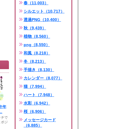
春（11,003）
シルエット（10,717）
透過PNG（10,400）
秋（9,439）
植物（8,560）
png（8,550）
和風（8,218）
冬（8,213）
手描き（8,130）
カレンダー（8,077）
猫（7,994）
ハート（7,948）
水彩（6,942）
午年
桜（6,906）
.
ッチで
メッセージカード
とポジ
（6,885）