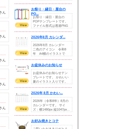
りの提...
お祭り・縁日・屋台の
さん
PO...
お祭り・縁日・屋台の
POPテンプレートです。
ファイル形式は透過PNG
です。---太め...
さん
2026年8月 カレンダ...
2026年8月 カレンダー
二色のアイコン 令和8
年 A4横のイラストで
す。8月をテ...
さん
お盆休みのお知らせ
お盆休みのお知らせテン
プレートです。 かわいい
夏のイラスト入りです。
さん
休業日の日付けを...
2026年 8月 かわい...
2026年（令和8年）8月の
カレンダーです。 サイ
さん
ズ：横1480px 縦1047px...
お好み焼きとコテ
ご覧いただきありがとう