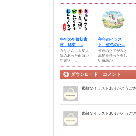
午年の年賀状素
午年のイラス
材 結束 ...
ト 虹色のた...
みなさんに大変人
虹色のたてがみと
気のあった面白い
尻尾を持った美し
年賀状 ...
い白馬が...
ダウンロード コメント
素敵なイラストありがとうご
素敵なイラストありがとうご