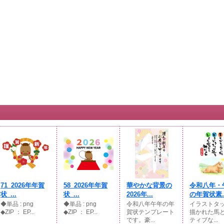
71_2026年年賀
58_2026年年賀
華やかな背景の
令和八年・
状_...
状_...
2026年...
の年賀状素..
◆単品 : png
◆単品 : png
令和八年午年の年
イラストタ
◆ZIP ： EP...
◆ZIP ： EP...
賀状テンプレート
描かれた馬
です。豪...
ティブな...