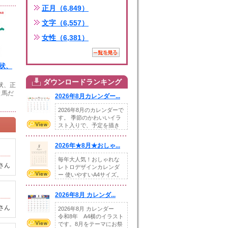
正月（6,849）
文字（6,557）
女性（6,381）
賀状、
ダウンロードランキング
賀状、正
と馬だ
2026年8月カレンダー...
2026年8月のカレンダーで
す。 季節のかわいいイラ
スト入りで、予定を描き
込めるスペ...
2026年★8月★おしゃ...
毎年大人気！おしゃれな
さん
レトロデザインカレンダ
ー 使いやすいA4サイズ。
illust...
2026年8月 カレンダ...
さん
2026年8月 カレンダー
令和8年 A4横のイラスト
です。8月をテーマにお祭