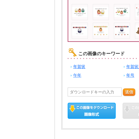
この画像のキーワード
年賀状
年賀状
午年
年号
送信