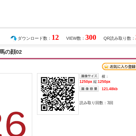
12
300
ダウンロード数：
VIEW数：
QR読み取り数：
馬の顔02
横：
1250px
縦:
1250px
121.48kb
読み取り回数：
3
回