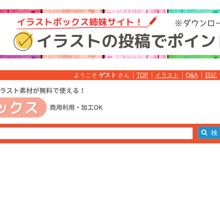
ようこそ
ゲスト
さん
TOP
イラスト
Q&A
日記