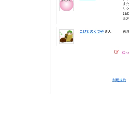
ま
リ
1
金
こびとのくつや
さん
再
ゆっ
利用規約