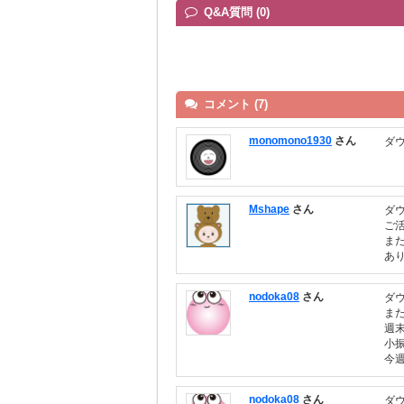
Q&A質問 (0)
コメント (7)
monomono1930
さん
ダ
Mshape
さん
ダ
ご
ま
あ
nodoka08
さん
ダ
ま
週
小
今
nodoka08
さん
ダ