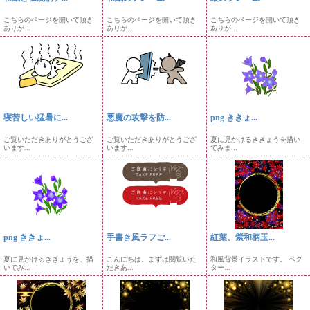
こちらのページを開いて頂き
こちらのページを開いて頂き
こちらのページを開いて頂き
ありが...
ありが...
ありが...
寝苦しい猛暑に...
悪魔の攻撃を防...
png ききょ...
ご覧いただきありがとうござ
ご覧いただきありがとうござ
夏に見かけるききょうを描い
います...
います...
てみま...
png ききょ...
手書き風ラフご...
紅葉、紫和柄玉...
夏に見かけるききょうを、描
こんにちは。まずは閲覧いた
和風背景イラストです。 ベク
いてみ...
だきあ...
ター...