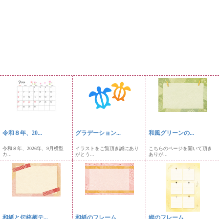
令和８年、20...
グラデーション...
和風グリーンの...
令和８年、2026年、9月横型
イラストをご覧頂き誠にあり
こちらのページを開いて頂き
カ...
がとう...
ありが...
和紙と伝統柄テ...
和紙のフレーム
縦のフレーム