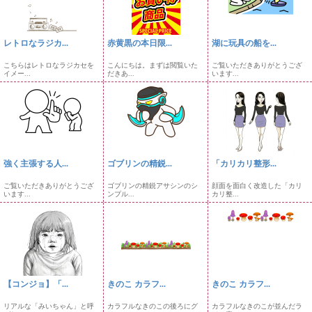
レトロなラジカ...
赤黄黒の本日限...
湖に玩具の船を...
こちらはレトロなラジカセを
こんにちは。まずは閲覧いた
ご覧いただきありがとうござ
イメー...
だきあ...
います...
強く主張する人...
ゴブリンの精鋭...
「カリカリ整形...
ご覧いただきありがとうござ
ゴブリンの精鋭アサシンのシ
顔面を面白く改造した「カリ
います...
ンプル...
カリ整...
【コンジョ】「...
きのこ カラフ...
きのこ カラフ...
リアルな「みいちゃん」と呼
カラフルなきのこの後ろにグ
カラフルなきのこが並んだラ