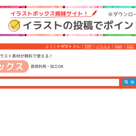
ようこそ
ゲスト
さん
TOP
イラスト
Q&A
日記