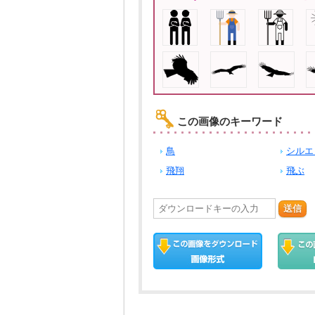
この画像のキーワード
鳥
シルエ
飛翔
飛ぶ
送信