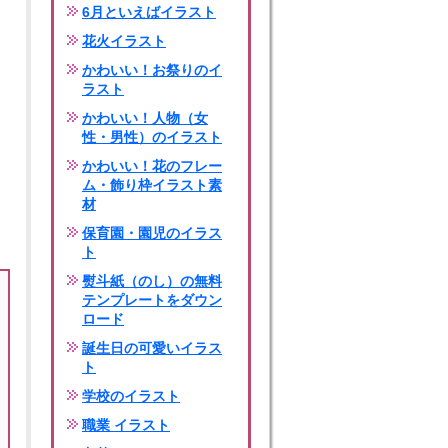
6月といえばイラスト
花火イラスト
かわいい！お祭りのイ
ラスト
かわいい！人物（女
性・男性）のイラスト
かわいい！花のフレー
ム・飾り枠イラスト素
材
保育園・園児のイラス
ト
熨斗紙（のし）の無料
テンプレートをダウン
ロード
誕生日の可愛いイラス
ト
学校のイラスト
職業 イラスト