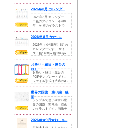
りの提...
2026年8月 カレンダ...
2026年8月 カレンダー
二色のアイコン 令和8
年 A4横のイラストで
す。8月をテ...
2026年 8月 かわい...
2026年（令和8年）8月の
カレンダーです。 サイ
ズ：横1480px 縦1047px...
お祭り・縁日・屋台の
PO...
お祭り・縁日・屋台の
POPテンプレートです。
ファイル形式は透過PNG
です。---太め...
世界の国旗 塗り絵 線
画
シンプルで使いやすい世
界の国旗 塗り絵 線画
のイラストです。画像デ
ータとEPSデータ...
2026年★9月★おしゃ...
毎年大人気！おしゃれな