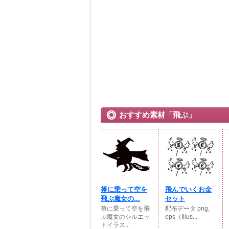
おすすめ素材「飛ぶ」
箒に乗って空を
飛んでいくお金
飛ぶ魔女の...
セット
箒に乗って空を飛
配布データ png,
ぶ魔女のシルエッ
eps（Illus...
トイラス...