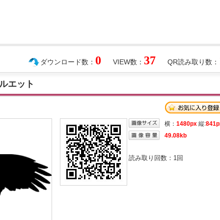
0
37
ダウンロード数：
VIEW数：
QR読み取り数：
ルエット
横：
1480px
縦:
841p
49.08kb
読み取り回数：
1
回