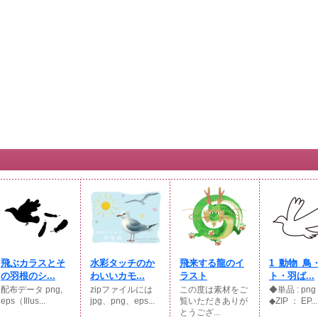
飛ぶカラスとそ
水彩タッチのか
飛来する龍のイ
1_動物_鳥
の羽根のシ...
わいいカモ...
ラスト
ト・羽ば...
配布データ png,
zipファイルには
この度は素材をご
◆単品 : p
eps（Illus...
jpg、png、eps...
覧いただきありが
◆ZIP ： EP...
とうござ...