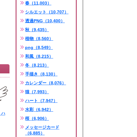
春（11,003）
シルエット（10,707）
透過PNG（10,400）
秋（9,435）
植物（8,560）
png（8,549）
和風（8,215）
冬（8,213）
手描き（8,130）
カレンダー（8,076）
猫（7,993）
ハート（7,947）
水彩（6,942）
・ハ
桜（6,906）
ng
メッセージカード
（6,885）