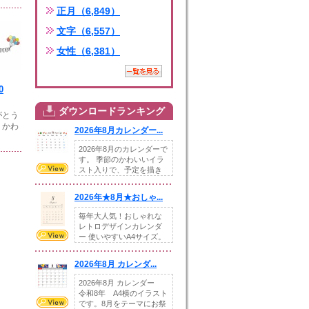
正月（6,849）
文字（6,557）
女性（6,381）
0
ダウンロードランキング
がとう
。かわ
2026年8月カレンダー...
2026年8月のカレンダーで
す。 季節のかわいいイラ
スト入りで、予定を描き
込めるスペ...
2026年★8月★おしゃ...
毎年大人気！おしゃれな
レトロデザインカレンダ
ー 使いやすいA4サイズ。
illust...
2026年8月 カレンダ...
2026年8月 カレンダー
令和8年 A4横のイラスト
です。8月をテーマにお祭