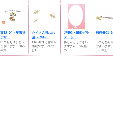
寅12_04（年賀状
たくさん飛ぶお
JPEG・風船グラ
飛行機01_1
デザ...
金（PNG...
デーシ...
いつもありがとう
PNG画像は背景が
ありがとうござい
いつもあり
ございます。2022
透明です。ZIPに
ます(*´ω｀*)風船
ございます
年寅...
はE...
の...
いい飛行...