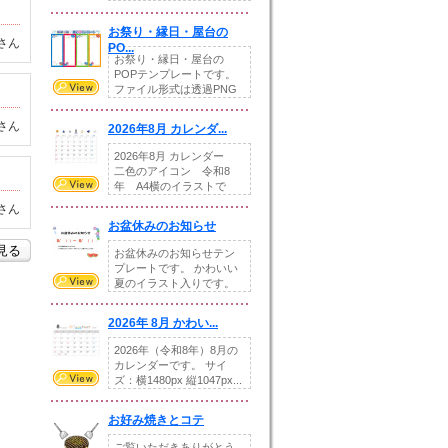
りの提...
お祭り・縁日・屋台の
さん
PO...
お祭り・縁日・屋台の
POPテンプレートです。
ファイル形式は透過PNG
です。---太め...
さん
2026年8月 カレンダ...
2026年8月 カレンダー
二色のアイコン 令和8
年 A4横のイラストで
す。8月をテ...
さん
お盆休みのお知らせ
を見る
お盆休みのお知らせテン
プレートです。 かわいい
夏のイラスト入りです。
休業日の日付けを...
2026年 8月 かわい...
2026年（令和8年）8月の
カレンダーです。 サイ
ズ：横1480px 縦1047px...
お好み焼きとコテ
ご覧いただきありがとう