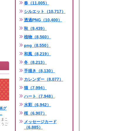
春（11,005）
シルエット（10,717）
透過PNG（10,400）
秋（9,439）
植物（8,560）
png（8,550）
和風（8,219）
冬（8,213）
手描き（8,130）
カレンダー（8,077）
猫（7,994）
ハート（7,948）
水彩（6,942）
柄グ
桜（6,907）
.
きまこ
メッセージカード
とうご
（6,885）