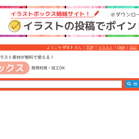
ようこそ
ゲスト
さん
TOP
イラスト
Q&A
日記