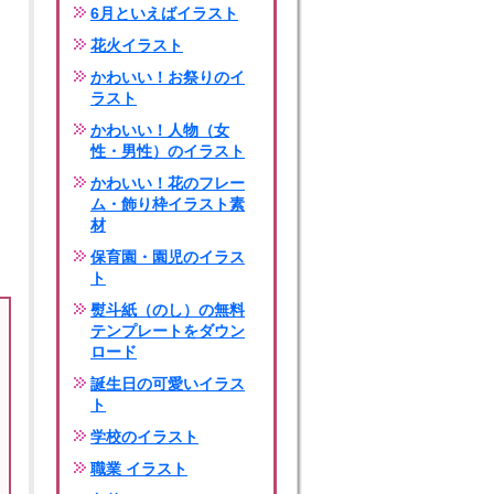
6月といえばイラスト
花火イラスト
かわいい！お祭りのイ
ラスト
かわいい！人物（女
性・男性）のイラスト
かわいい！花のフレー
ム・飾り枠イラスト素
材
保育園・園児のイラス
ト
熨斗紙（のし）の無料
テンプレートをダウン
ロード
誕生日の可愛いイラス
ト
学校のイラスト
職業 イラスト