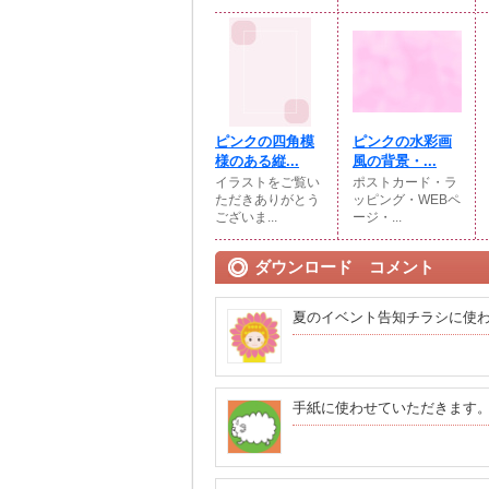
ピンクの四角模
ピンクの水彩画
様のある縦...
風の背景・...
イラストをご覧い
ポストカード・ラ
ただきありがとう
ッピング・WEBペ
ございま...
ージ・...
ダウンロード コメント
夏のイベント告知チラシに使
手紙に使わせていただきます