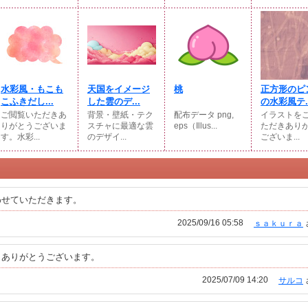
水彩風・もこも
天国をイメージ
桃
正方形のピ
こふきだし...
した雲のデ...
の水彩風テ..
ご閲覧いただきあ
背景・壁紙・テク
配布データ png,
イラストを
りがとうございま
スチャに最適な雲
eps（Illus...
ただきあり
す。水彩...
のデザイ...
ございま...
わせていただきます。
2025/09/16 05:58
ｓａｋｕｒａ
。ありがとうございます。
2025/07/09 14:20
サルコ