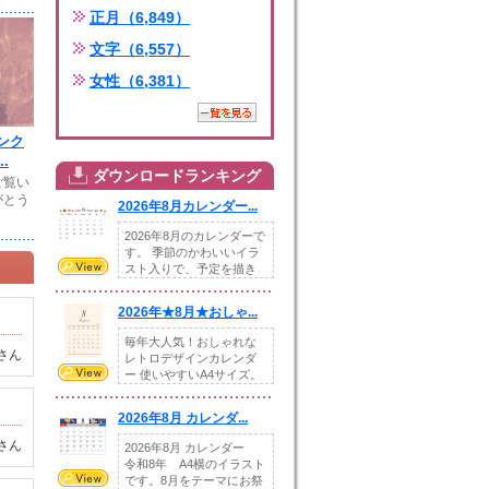
正月（6,849）
文字（6,557）
女性（6,381）
ンク
.
ダウンロードランキング
ご覧い
がとう
2026年8月カレンダー...
2026年8月のカレンダーで
す。 季節のかわいいイラ
スト入りで、予定を描き
込めるスペ...
2026年★8月★おしゃ...
毎年大人気！おしゃれな
さん
レトロデザインカレンダ
ー 使いやすいA4サイズ。
illust...
2026年8月 カレンダ...
さん
2026年8月 カレンダー
令和8年 A4横のイラスト
です。8月をテーマにお祭