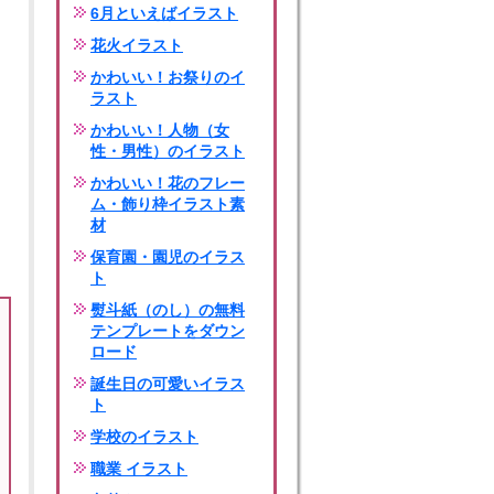
6月といえばイラスト
花火イラスト
かわいい！お祭りのイ
ラスト
かわいい！人物（女
性・男性）のイラスト
かわいい！花のフレー
ム・飾り枠イラスト素
材
保育園・園児のイラス
ト
熨斗紙（のし）の無料
テンプレートをダウン
ロード
誕生日の可愛いイラス
ト
学校のイラスト
職業 イラスト