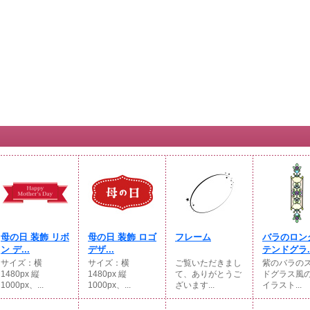
母の日 装飾 リボ
母の日 装飾 ロゴ
フレーム
バラのロン
ン デ...
デザ...
テンドグラ..
サイズ：横
サイズ：横
ご覧いただきまし
紫のバラの
1480px 縦
1480px 縦
て、ありがとうご
ドグラス風
1000px、...
1000px、...
ざいます...
イラスト...