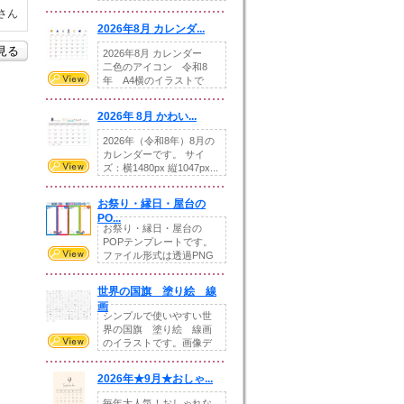
りの提...
さん
2026年8月 カレンダ...
を見る
2026年8月 カレンダー
二色のアイコン 令和8
年 A4横のイラストで
す。8月をテ...
2026年 8月 かわい...
2026年（令和8年）8月の
カレンダーです。 サイ
ズ：横1480px 縦1047px...
お祭り・縁日・屋台の
PO...
お祭り・縁日・屋台の
POPテンプレートです。
ファイル形式は透過PNG
です。---太め...
世界の国旗 塗り絵 線
画
シンプルで使いやすい世
界の国旗 塗り絵 線画
のイラストです。画像デ
ータとEPSデータ...
2026年★9月★おしゃ...
毎年大人気！おしゃれな