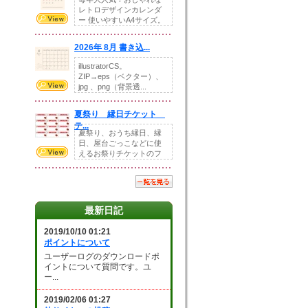
レトロデザインカレンダ
ー 使いやすいA4サイズ。
illust...
2026年 8月 書き込...
illustratorCS。
ZIP→eps（ベクター）、
jpg 、png（背景透...
夏祭り 縁日チケット
テ...
夏祭り、おうち縁日、縁
日、屋台ごっこなどに使
えるお祭りチケットのフ
ォーマットです。Z...
最新日記
2019/10/10 01:21
ポイントについて
ユーザーログのダウンロードポ
イントについて質問です。ユ
ー...
2019/02/06 01:27