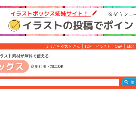
ようこそ
ゲスト
さん
TOP
イラスト
Q&A
日記