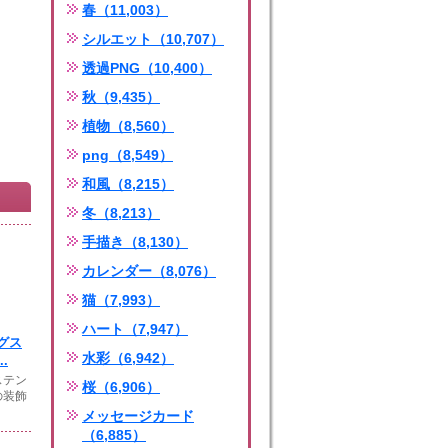
春（11,003）
シルエット（10,707）
透過PNG（10,400）
秋（9,435）
植物（8,560）
png（8,549）
和風（8,215）
冬（8,213）
手描き（8,130）
カレンダー（8,076）
猫（7,993）
ハート（7,947）
グス
水彩（6,942）
.
ステン
桜（6,906）
の装飾
メッセージカード
（6,885）