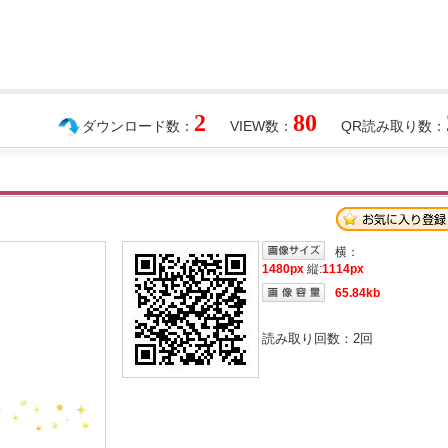
2
80
ダウンロード数：
VIEW数：
QR読み取り数：
横：
1480px
縦:
1114px
65.84kb
読み取り回数：
2
回