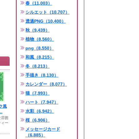
春（11,003）
シルエット（10,707）
透過PNG（10,400）
秋（9,439）
植物（8,560）
png（8,550）
和風（8,215）
冬（8,213）
手描き（8,130）
カレンダー（8,077）
猫（7,993）
ハート（7,947）
ク風
水彩（6,942）
.
な雰囲
桜（6,906）
ティー
メッセージカード
（6,885）