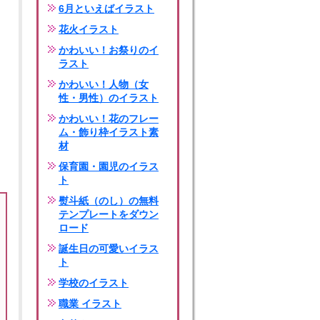
6月といえばイラスト
花火イラスト
かわいい！お祭りのイ
ラスト
かわいい！人物（女
性・男性）のイラスト
かわいい！花のフレー
ム・飾り枠イラスト素
材
保育園・園児のイラス
ト
熨斗紙（のし）の無料
テンプレートをダウン
ロード
誕生日の可愛いイラス
ト
学校のイラスト
職業 イラスト