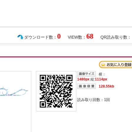
0
68
ダウンロード数：
VIEW数：
QR読み取り数：
横：
1480px
縦:
1114px
128.55kb
読み取り回数：
1
回