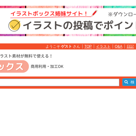
ようこそ
ゲスト
さん
TOP
イラスト
Q&A
日記