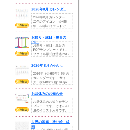
りの提...
2026年8月 カレンダ...
2026年8月 カレンダー
二色のアイコン 令和8
年 A4横のイラストで
す。8月をテ...
お祭り・縁日・屋台の
PO...
お祭り・縁日・屋台の
POPテンプレートです。
ファイル形式は透過PNG
です。---太め...
2026年 8月 かわい...
2026年（令和8年）8月の
カレンダーです。 サイ
ズ：横1480px 縦1047px...
お盆休みのお知らせ
お盆休みのお知らせテン
プレートです。 かわいい
夏のイラスト入りです。
休業日の日付けを...
世界の国旗 塗り絵 線
画
シンプルで使いやすい世