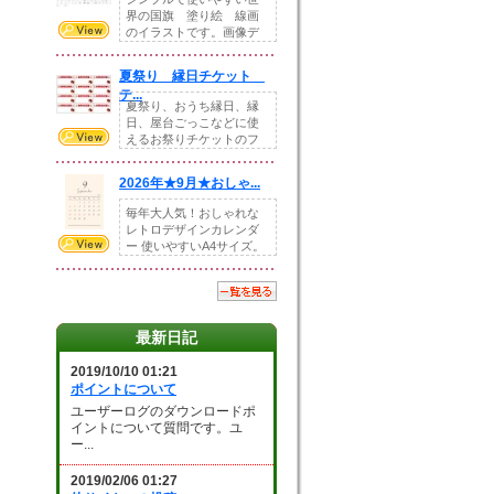
界の国旗 塗り絵 線画
のイラストです。画像デ
ータとEPSデータ...
夏祭り 縁日チケット
テ...
夏祭り、おうち縁日、縁
日、屋台ごっこなどに使
えるお祭りチケットのフ
ォーマットです。Z...
2026年★9月★おしゃ...
毎年大人気！おしゃれな
レトロデザインカレンダ
ー 使いやすいA4サイズ。
illust...
最新日記
2019/10/10 01:21
ポイントについて
ユーザーログのダウンロードポ
イントについて質問です。ユ
ー...
2019/02/06 01:27