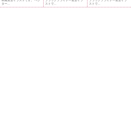
和風背景イラストです。 ベク
ブラックフライデー背景イラ
ブラックフライデー背景イラ
ター...
ストで...
ストで...