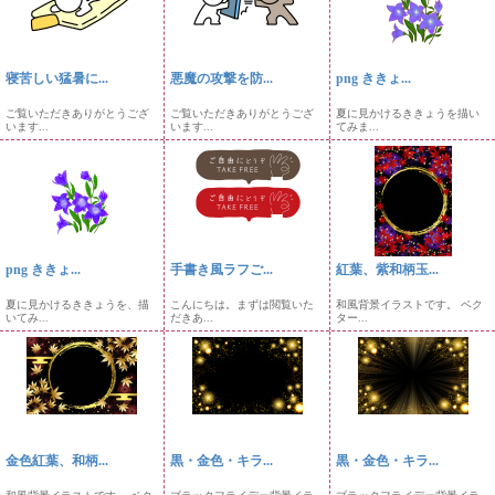
寝苦しい猛暑に...
悪魔の攻撃を防...
png ききょ...
ご覧いただきありがとうござ
ご覧いただきありがとうござ
夏に見かけるききょうを描い
います...
います...
てみま...
png ききょ...
手書き風ラフご...
紅葉、紫和柄玉...
夏に見かけるききょうを、描
こんにちは。まずは閲覧いた
和風背景イラストです。 ベク
いてみ...
だきあ...
ター...
金色紅葉、和柄...
黒・金色・キラ...
黒・金色・キラ...