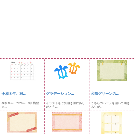
令和８年、20...
グラデーション...
和風グリーンの...
令和８年、2026年、9月横型
イラストをご覧頂き誠にあり
こちらのページを開いて頂き
カ...
がとう...
ありが...