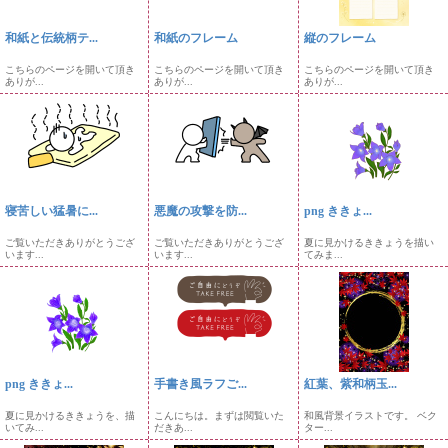
和紙と伝統柄テ...
和紙のフレーム
縦のフレーム
こちらのページを開いて頂き
こちらのページを開いて頂き
こちらのページを開いて頂き
ありが...
ありが...
ありが...
寝苦しい猛暑に...
悪魔の攻撃を防...
png ききょ...
ご覧いただきありがとうござ
ご覧いただきありがとうござ
夏に見かけるききょうを描い
います...
います...
てみま...
png ききょ...
手書き風ラフご...
紅葉、紫和柄玉...
夏に見かけるききょうを、描
こんにちは。まずは閲覧いた
和風背景イラストです。 ベク
いてみ...
だきあ...
ター...