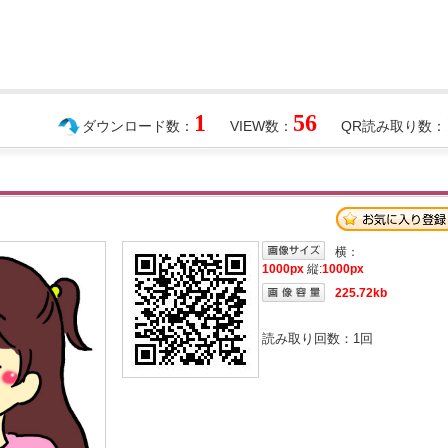
1
56
ダウンロード数：
VIEW数：
QR読み取り数：
横：
1000px
縦:
1000px
225.72kb
読み取り回数：
1
回