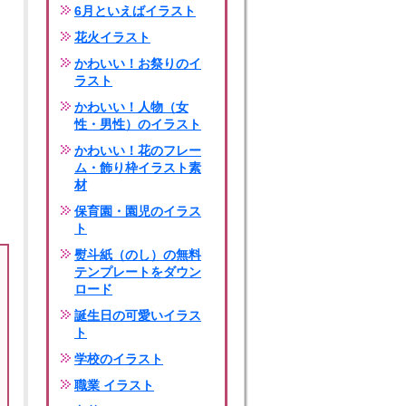
6月といえばイラスト
花火イラスト
かわいい！お祭りのイ
ラスト
かわいい！人物（女
性・男性）のイラスト
かわいい！花のフレー
ム・飾り枠イラスト素
材
保育園・園児のイラス
ト
熨斗紙（のし）の無料
テンプレートをダウン
ロード
誕生日の可愛いイラス
ト
学校のイラスト
職業 イラスト