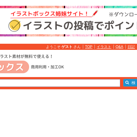
ようこそ
ゲスト
さん
TOP
イラスト
Q&A
日記