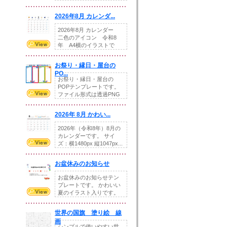
りの提...
2026年8月 カレンダ...
2026年8月 カレンダー
二色のアイコン 令和8
年 A4横のイラストで
す。8月をテ...
お祭り・縁日・屋台の
PO...
お祭り・縁日・屋台の
POPテンプレートです。
ファイル形式は透過PNG
です。---太め...
2026年 8月 かわい...
2026年（令和8年）8月の
カレンダーです。 サイ
ズ：横1480px 縦1047px...
お盆休みのお知らせ
お盆休みのお知らせテン
プレートです。 かわいい
夏のイラスト入りです。
休業日の日付けを...
世界の国旗 塗り絵 線
画
シンプルで使いやすい世