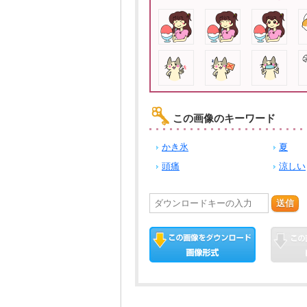
この画像のキーワード
かき氷
夏
頭痛
涼しい
送信