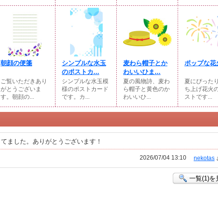
朝顔の便箋
シンプルな水玉
麦わら帽子とか
ポップな花
のポストカ...
わいいひま...
ご覧いただきあり
シンプルな水玉模
夏の風物詩、麦わ
夏にぴった
がとうございま
様のポストカード
ら帽子と黄色のか
ち上げ花火
す。朝顔の...
です。カ...
わいいひ...
ストです...
してました。ありがとうございます！
2026/07/04 13:10
nekotas
一覧(1)