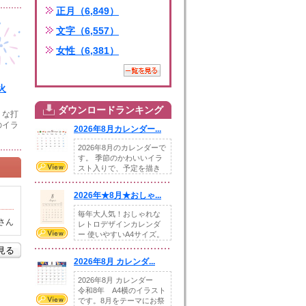
正月（6,849）
文字（6,557）
女性（6,381）
火
ダウンロードランキング
りな打
のイラ
2026年8月カレンダー...
2026年8月のカレンダーで
す。 季節のかわいいイラ
スト入りで、予定を描き
込めるスペ...
2026年★8月★おしゃ...
毎年大人気！おしゃれな
さん
レトロデザインカレンダ
ー 使いやすいA4サイズ。
illust...
を見る
2026年8月 カレンダ...
2026年8月 カレンダー
令和8年 A4横のイラスト
です。8月をテーマにお祭