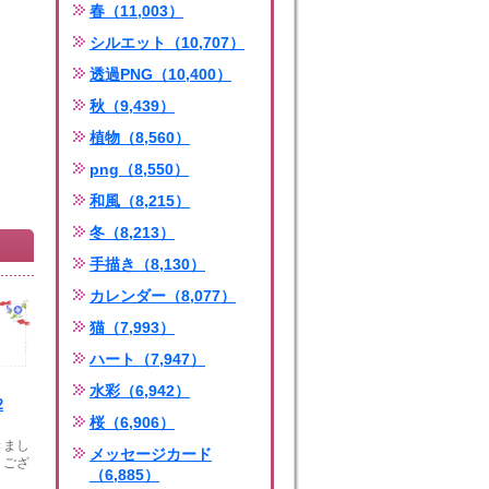
春（11,003）
シルエット（10,707）
透過PNG（10,400）
秋（9,439）
植物（8,560）
png（8,550）
和風（8,215）
冬（8,213）
手描き（8,130）
カレンダー（8,077）
猫（7,993）
ハート（7,947）
水彩（6,942）
2
桜（6,906）
きまし
メッセージカード
うござ
（6,885）