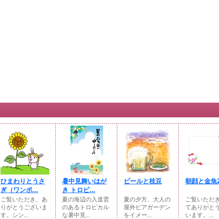
ひまわりとうさ
暑中見舞いはが
ビールと枝豆
朝顔と金魚
ぎ（ワンポ...
き トロピ...
ご覧いただき、あ
夏の海辺の入道雲
夏の夕方、大人の
ご覧いただ
りがとうございま
のあるトロピカル
屋外ビアガーデン
てありがと
す。シン...
な暑中見...
をイメー...
います。...