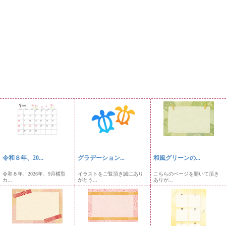
令和８年、20...
グラデーション...
和風グリーンの...
令和８年、2026年、9月横型
イラストをご覧頂き誠にあり
こちらのページを開いて頂き
カ...
がとう...
ありが...