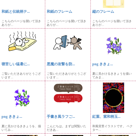
和紙と伝統柄テ...
和紙のフレーム
縦のフレーム
こちらのページを開いて頂き
こちらのページを開いて頂き
こちらのページを開いて頂き
ありが...
ありが...
ありが...
寝苦しい猛暑に...
悪魔の攻撃を防...
png ききょ...
ご覧いただきありがとうござ
ご覧いただきありがとうござ
夏に見かけるききょうを描い
います...
います...
てみま...
png ききょ...
手書き風ラフご...
紅葉、紫和柄玉...
夏に見かけるききょうを、描
こんにちは。まずは閲覧いた
和風背景イラストです。 ベク
いてみ...
だきあ...
ター...