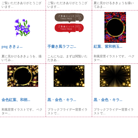
ご覧いただきありがとうござ
ご覧いただきありがとうござ
夏に見かけるききょうを描い
います...
います...
てみま...
png ききょ...
手書き風ラフご...
紅葉、紫和柄玉...
夏に見かけるききょうを、描
こんにちは。まずは閲覧いた
和風背景イラストです。 ベク
いてみ...
だきあ...
ター...
金色紅葉、和柄...
黒・金色・キラ...
黒・金色・キラ...
和風背景イラストです。 ベク
ブラックフライデー背景イラ
ブラックフライデー背景イラ
ター...
ストで...
ストで...