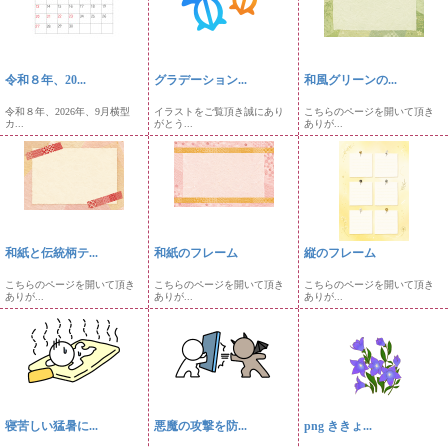
令和８年、20...
グラデーション...
和風グリーンの...
令和８年、2026年、9月横型
イラストをご覧頂き誠にあり
こちらのページを開いて頂き
カ...
がとう...
ありが...
和紙と伝統柄テ...
和紙のフレーム
縦のフレーム
こちらのページを開いて頂き
こちらのページを開いて頂き
こちらのページを開いて頂き
ありが...
ありが...
ありが...
寝苦しい猛暑に...
悪魔の攻撃を防...
png ききょ...