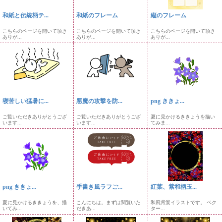
和紙と伝統柄テ...
和紙のフレーム
縦のフレーム
こちらのページを開いて頂き
こちらのページを開いて頂き
こちらのページを開いて頂き
ありが...
ありが...
ありが...
寝苦しい猛暑に...
悪魔の攻撃を防...
png ききょ...
ご覧いただきありがとうござ
ご覧いただきありがとうござ
夏に見かけるききょうを描い
います...
います...
てみま...
png ききょ...
手書き風ラフご...
紅葉、紫和柄玉...
夏に見かけるききょうを、描
こんにちは。まずは閲覧いた
和風背景イラストです。 ベク
いてみ...
だきあ...
ター...