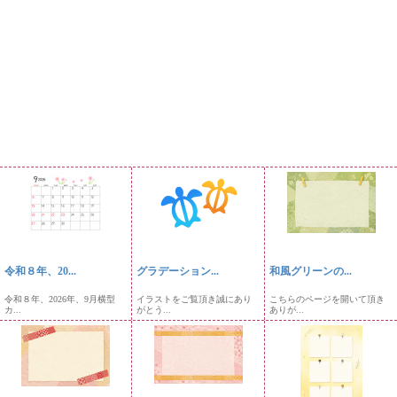
令和８年、20...
グラデーション...
和風グリーンの...
令和８年、2026年、9月横型
イラストをご覧頂き誠にあり
こちらのページを開いて頂き
カ...
がとう...
ありが...